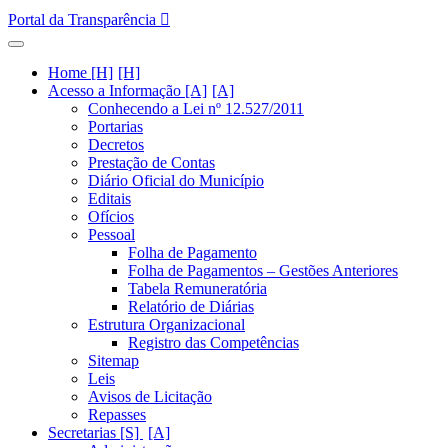
Portal da Transparência
Home [H]
Acesso a Informação [A]
Conhecendo a Lei nº 12.527/2011
Portarias
Decretos
Prestação de Contas
Diário Oficial do Município
Editais
Ofícios
Pessoal
Folha de Pagamento
Folha de Pagamentos – Gestões Anteriores
Tabela Remuneratória
Relatório de Diárias
Estrutura Organizacional
Registro das Competências
Sitemap
Leis
Avisos de Licitação
Repasses
Secretarias [S]