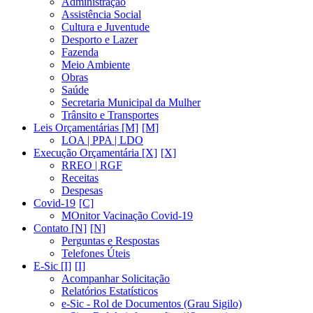
Administração
Assistência Social
Cultura e Juventude
Desporto e Lazer
Fazenda
Meio Ambiente
Obras
Saúde
Secretaria Municipal da Mulher
Trânsito e Transportes
Leis Orçamentárias [M]
LOA | PPA | LDO
Execução Orçamentária [X]
RREO | RGF
Receitas
Despesas
Covid-19
MOnitor Vacinação Covid-19
Contato [N]
Perguntas e Respostas
Telefones Úteis
E-Sic [I]
Acompanhar Solicitação
Relatórios Estatísticos
e-Sic - Rol de Documentos (Grau Sigilo)