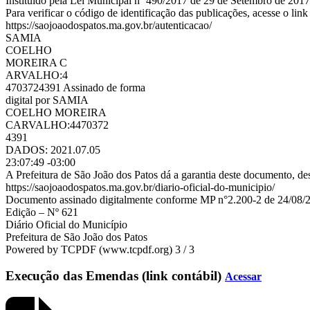
Instituído pela Lei Municipal nº 490/2017 de 29 de Setembro de 2017
Para verificar o código de identificação das publicações, acesse o link
https://saojoaodospatos.ma.gov.br/autenticacao/
SAMIA
COELHO
MOREIRA C
ARVALHO:4
4703724391 Assinado de forma
digital por SAMIA
COELHO MOREIRA
CARVALHO:4470372
4391
DADOS: 2021.07.05
23:07:49 -03:00
A Prefeitura de São João dos Patos dá a garantia deste documento, des
https://saojoaodospatos.ma.gov.br/diario-oficial-do-municipio/
Documento assinado digitalmente conforme MP n°2.200-2 de 24/08/200
Edição – Nº 621
Diário Oficial do Município
Prefeitura de São João dos Patos
Powered by TCPDF (www.tcpdf.org) 3 / 3
Execução das Emendas (link contábil)
Acessar