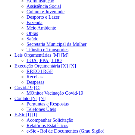
Administração
Assistência Social
Cultura e Juventude
Desporto e Lazer
Fazenda
Meio Ambiente
Obras
Saúde
Secretaria Municipal da Mulher
Trânsito e Transportes
Leis Orçamentárias [M]
LOA | PPA | LDO
Execução Orçamentária [X]
RREO | RGF
Receitas
Despesas
Covid-19
MOnitor Vacinação Covid-19
Contato [N]
Perguntas e Respostas
Telefones Úteis
E-Sic [I]
Acompanhar Solicitação
Relatórios Estatísticos
e-Sic - Rol de Documentos (Grau Sigilo)