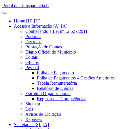
Portal da Transparência
Home [H]
Acesso a Informação [A]
Conhecendo a Lei nº 12.527/2011
Portarias
Decretos
Prestação de Contas
Diário Oficial do Município
Editais
Ofícios
Pessoal
Folha de Pagamento
Folha de Pagamentos – Gestões Anteriores
Tabela Remuneratória
Relatório de Diárias
Estrutura Organizacional
Registro das Competências
Sitemap
Leis
Avisos de Licitação
Repasses
Secretarias [S]