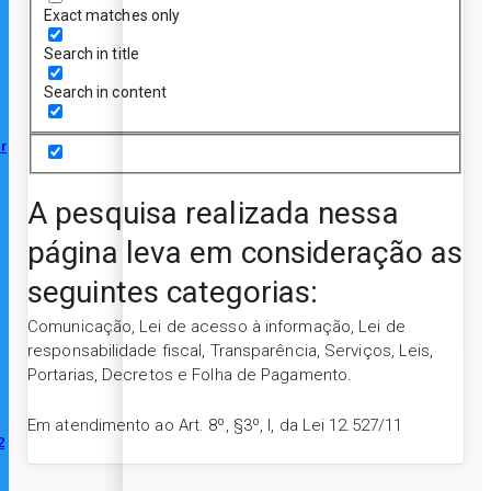
Exact matches only
Search in title
Search in content
r
A pesquisa realizada nessa
página leva em consideração as
seguintes categorias:
Comunicação, Lei de acesso à informação, Lei de
responsabilidade fiscal, Transparência, Serviços, Leis,
Portarias, Decretos e Folha de Pagamento.
Em atendimento ao Art. 8º, §3º, I, da Lei 12.527/11
2