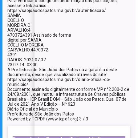
Para verificar o código de identificação das publicações,
acesse o link abaixo:
https://saojoaodospatos.ma.gov.br/autenticacao/
SAMIA
COELHO
MOREIRA C
ARVALHO:4
4703724391 Assinado de forma
digital por SAMIA
COELHO MOREIRA
CARVALHO:4470372
4391
DADOS: 2021.07.07
23:07:14 -03:00
A Prefeitura de São João dos Patos dá a garantia deste
documento, desde que visualizado através do site:
https://saojoaodospatos.ma.gov.br/diario-oficial-do-
municipio/
Documento assinado digitalmente conforme MP n°2.200-2 de
24/08/2001, que institui a Infraestrutura de Chaves públicas
Brasileira – ICP Brasil DOM – São João dos Patos, Qua, 07 de
Jul de 2021 Ano V Edição – Nº 623
Diário Oficial do Município
Prefeitura de São João dos Patos
Powered by TCPDF (www.tcpdf.org) 3 / 3