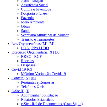
Administração
Assistência Social
Cultura e Juventude
Desporto e Lazer
Fazenda
Meio Ambiente
Obras
Saúde
Secretaria Municipal da Mulher
Trânsito e Transportes
Leis Orçamentárias [M]
LOA | PPA | LDO
Execução Orçamentária [X]
RREO | RGF
Receitas
Despesas
Covid-19
MOnitor Vacinação Covid-19
Contato [N]
Perguntas e Respostas
Telefones Úteis
E-Sic [I]
Acompanhar Solicitação
Relatórios Estatísticos
e-Sic - Rol de Documentos (Grau Sigilo)