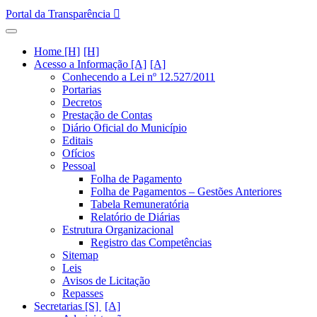
Portal da Transparência
Home [H]
Acesso a Informação [A]
Conhecendo a Lei nº 12.527/2011
Portarias
Decretos
Prestação de Contas
Diário Oficial do Município
Editais
Ofícios
Pessoal
Folha de Pagamento
Folha de Pagamentos – Gestões Anteriores
Tabela Remuneratória
Relatório de Diárias
Estrutura Organizacional
Registro das Competências
Sitemap
Leis
Avisos de Licitação
Repasses
Secretarias [S]