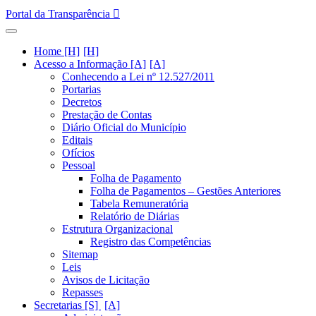
Portal da Transparência
Home [H]
Acesso a Informação [A]
Conhecendo a Lei nº 12.527/2011
Portarias
Decretos
Prestação de Contas
Diário Oficial do Município
Editais
Ofícios
Pessoal
Folha de Pagamento
Folha de Pagamentos – Gestões Anteriores
Tabela Remuneratória
Relatório de Diárias
Estrutura Organizacional
Registro das Competências
Sitemap
Leis
Avisos de Licitação
Repasses
Secretarias [S]