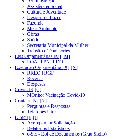
Administração
Assistência Social
Cultura e Juventude
Desporto e Lazer
Fazenda
Meio Ambiente
Obras
Saúde
Secretaria Municipal da Mulher
Trânsito e Transportes
Leis Orçamentárias [M]
LOA | PPA | LDO
Execução Orçamentária [X]
RREO | RGF
Receitas
Despesas
Covid-19
MOnitor Vacinação Covid-19
Contato [N]
Perguntas e Respostas
Telefones Úteis
E-Sic [I]
Acompanhar Solicitação
Relatórios Estatísticos
e-Sic - Rol de Documentos (Grau Sigilo)