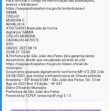
Para verificar o código de identificação das publicações,
acesse o link abaixo:
https://saojoaodospatos.ma.gov.br/autenticacao/
SAMIA
COELHO
MOREIRA C
ARVALHO:4
4703724391 Assinado de forma
digital por SAMIA
COELHO MOREIRA
CARVALHO:4470372
4391
DADOS: 2021.08.10
23:08:37 -03:00
A Prefeitura de São João dos Patos dá a garantia deste
documento, desde que visualizado através do site:
https://saojoaodospatos.ma.gov.br/diario-oficial-do-
municipio/
Documento assinado digitalmente conforme MP n°2.200-2 de
24/08/2001, que institui a Infraestrutura de Chaves públicas
Brasileira – ICP Brasil DOM – São João dos Patos, Ter, 10 de
Ago de 2021 Ano V Edição – Nº 647
Diário Oficial do Município
Prefeitura de São João dos Patos
Powered by TCPDF (www.tcpdf.org) 3 / 3