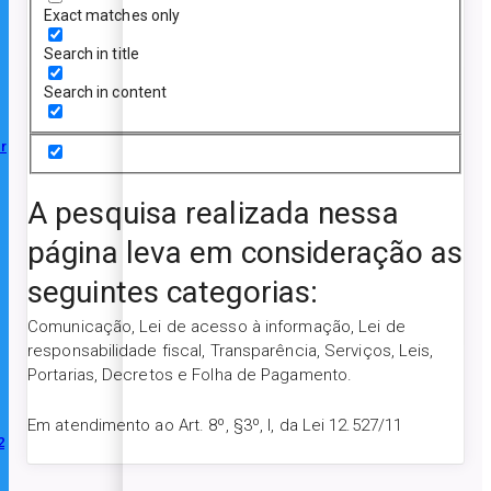
Exact matches only
Search in title
Search in content
r
A pesquisa realizada nessa
página leva em consideração as
seguintes categorias:
Comunicação, Lei de acesso à informação, Lei de
responsabilidade fiscal, Transparência, Serviços, Leis,
Portarias, Decretos e Folha de Pagamento.
Em atendimento ao Art. 8º, §3º, I, da Lei 12.527/11
2