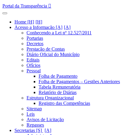
Portal da Transparência
Home [H]
Acesso a Informação [A]
Conhecendo a Lei nº 12.527/2011
Portarias
Decretos
Prestação de Contas
Diário Oficial do Município
Editais
Ofícios
Pessoal
Folha de Pagamento
Folha de Pagamentos – Gestões Anteriores
Tabela Remuneratória
Relatório de Diárias
Estrutura Organizacional
Registro das Competências
Sitemap
Leis
Avisos de Licitação
Repasses
Secretarias [S]