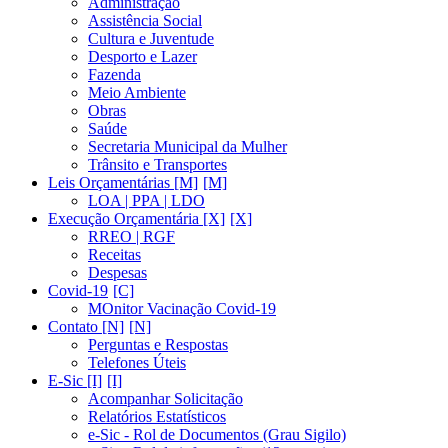
Administração
Assistência Social
Cultura e Juventude
Desporto e Lazer
Fazenda
Meio Ambiente
Obras
Saúde
Secretaria Municipal da Mulher
Trânsito e Transportes
Leis Orçamentárias [M]
LOA | PPA | LDO
Execução Orçamentária [X]
RREO | RGF
Receitas
Despesas
Covid-19
MOnitor Vacinação Covid-19
Contato [N]
Perguntas e Respostas
Telefones Úteis
E-Sic [I]
Acompanhar Solicitação
Relatórios Estatísticos
e-Sic - Rol de Documentos (Grau Sigilo)