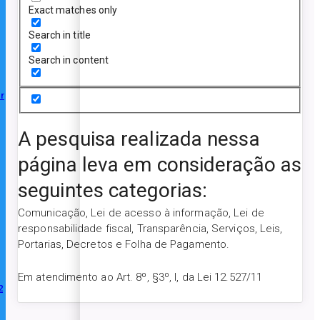
Exact matches only
Search in title
Search in content
r
A pesquisa realizada nessa
página leva em consideração as
seguintes categorias:
Comunicação, Lei de acesso à informação, Lei de
responsabilidade fiscal, Transparência, Serviços, Leis,
Portarias, Decretos e Folha de Pagamento.
Em atendimento ao Art. 8º, §3º, I, da Lei 12.527/11
2