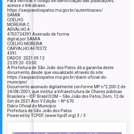
Para verificar o código de identificação das publicações,
acesse o link abaixo:
https://saojoaodospatos.ma.gov.br/autenticacao/
SAMIA
COELHO
MOREIRA C
ARVALHO:4
4703724391 Assinado de forma
digital por SAMIA
COELHO MOREIRA
CARVALHO:4470372
4391
DADOS: 2021.09.12
23:09:20 -03:00
A Prefeitura de São João dos Patos dá a garantia deste
documento, desde que visualizado através do site:
https://saojoaodospatos.ma.gov.br/diario-oficial-do-
municipio/
Documento assinado digitalmente conforme MP n°2.200-2 de
24/08/2001, que institui a Infraestrutura de Chaves públicas
Brasileira – ICP Brasil DOM – São João dos Patos, Dom, 12 de
Set de 2021 Ano V Edição – Nº 670
Diário Oficial do Município
Prefeitura de São João dos Patos
Powered by TCPDF (www.tcpdf.org) 3 / 3