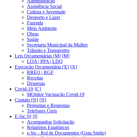
Administração
Assistência Social
Cultura e Juventude
Desporto e Lazer
Fazenda
Meio Ambiente
Obras
Saúde
Secretaria Municipal da Mulher
Trânsito e Transportes
Leis Orçamentárias [M]
LOA | PPA | LDO
Execução Orçamentária [X]
RREO | RGF
Receitas
Despesas
Covid-19
MOnitor Vacinação Covid-19
Contato [N]
Perguntas e Respostas
Telefones Úteis
E-Sic [I]
Acompanhar Solicitação
Relatórios Estatísticos
e-Sic - Rol de Documentos (Grau Sigilo)