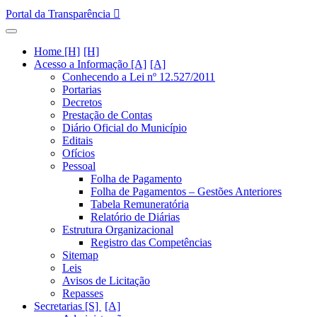
Portal da Transparência
Home [H]
Acesso a Informação [A]
Conhecendo a Lei nº 12.527/2011
Portarias
Decretos
Prestação de Contas
Diário Oficial do Município
Editais
Ofícios
Pessoal
Folha de Pagamento
Folha de Pagamentos – Gestões Anteriores
Tabela Remuneratória
Relatório de Diárias
Estrutura Organizacional
Registro das Competências
Sitemap
Leis
Avisos de Licitação
Repasses
Secretarias [S]