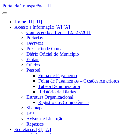
Portal da Transparência
Home [H]
Acesso a Informação [A]
Conhecendo a Lei nº 12.527/2011
Portarias
Decretos
Prestação de Contas
Diário Oficial do Município
Editais
Ofícios
Pessoal
Folha de Pagamento
Folha de Pagamentos – Gestões Anteriores
Tabela Remuneratória
Relatório de Diárias
Estrutura Organizacional
Registro das Competências
Sitemap
Leis
Avisos de Licitação
Repasses
Secretarias [S]