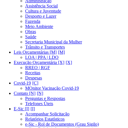
Administração
Assistência Social
Cultura e Juventude
Desporto e Lazer
Fazenda
Meio Ambiente
Obras
Saúde
Secretaria Municipal da Mulher
Trânsito e Transportes
Leis Orçamentárias [M]
LOA | PPA | LDO
Execução Orçamentária [X]
RREO | RGF
Receitas
Despesas
Covid-19
MOnitor Vacinação Covid-19
Contato [N]
Perguntas e Respostas
Telefones Úteis
E-Sic [I]
Acompanhar Solicitação
Relatórios Estatísticos
e-Sic - Rol de Documentos (Grau Sigilo)