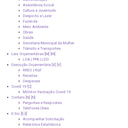
Assistência Social
Cultura e Juventude
Desporto e Lazer
Fazenda
Meio Ambiente
Obras
Saúde
Secretaria Municipal da Mulher
Trânsito e Transportes
Leis Orçamentárias [M]
LOA | PPA | LDO
Execução Orçamentária [X]
RREO | RGF
Receitas
Despesas
Covid-19
MOnitor Vacinação Covid-19
Contato [N]
Perguntas e Respostas
Telefones Úteis
E-Sic [I]
Acompanhar Solicitação
Relatórios Estatísticos