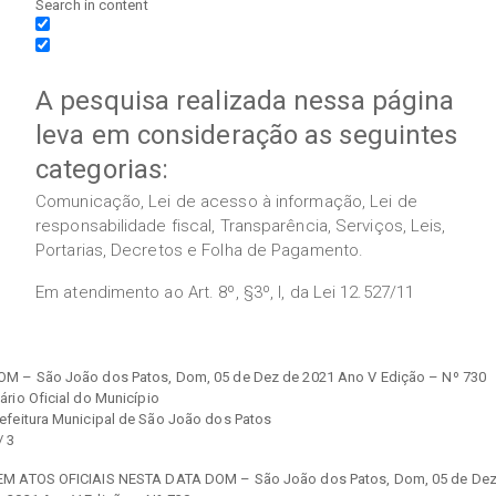
Search in content
A pesquisa realizada nessa página
leva em consideração as seguintes
categorias:
Comunicação, Lei de acesso à informação, Lei de
responsabilidade fiscal, Transparência, Serviços, Leis,
Portarias, Decretos e Folha de Pagamento.
Em atendimento ao Art. 8º, §3º, I, da Lei 12.527/11
OM – São João dos Patos, Dom, 05 de Dez de 2021 Ano V Edição – Nº 730
ário Oficial do Município
refeitura Municipal de São João dos Patos
/ 3
EM ATOS OFICIAIS NESTA DATA DOM – São João dos Patos, Dom, 05 de De