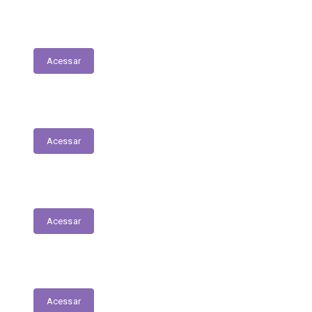
Planejamento Estratégico
Acessar
Relatório de Diárias
Acessar
Editais
Acessar
LGPD
Acessar