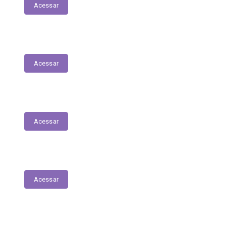
Acessar
Relação dos Profissionais de Saúde
Acessar
Unidades de Saúde
Acessar
Medicamentos de alto custo (SUS)
Acessar
Relatório de Atividade – Saúde