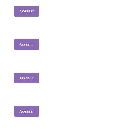
Acessar
Relatório Circunstanciado
Acessar
Julgamento de Contas - Legislativo
Acessar
Concursos e Seletivos Públicos
Acessar