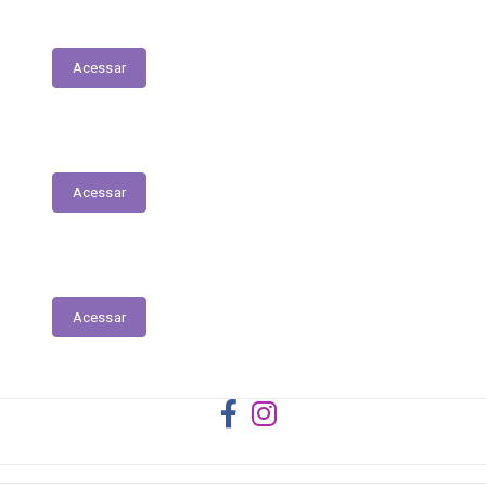
Registro das Competências
Acessar
Dados Abertos
Acessar
Licitantes ou Contratados Sancionados
Acessar