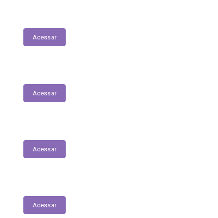
Lista de espera de Creches
Acessar
Delegacia Online
Acessar
PNAB - Lei Aldir Blanc
Acessar
Contracheques Online
Acessar