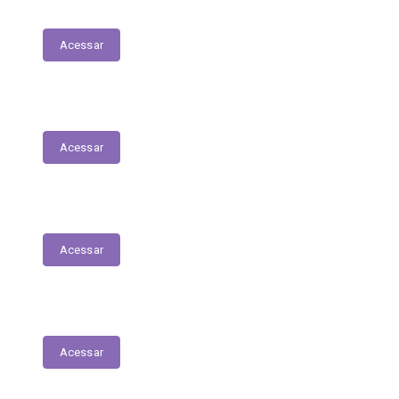
Transferências Voluntárias Concedidas
Acessar
Relatório - Pesquisa Satisfação
Acessar
Pesquisa de Satisfação
Acessar
Estrutura Organizacional
Acessar