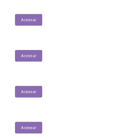
Execução Orçamentária
Acessar
Receitas
Acessar
Despesas
Acessar
Receitas Extra-Orçamentárias
Acessar