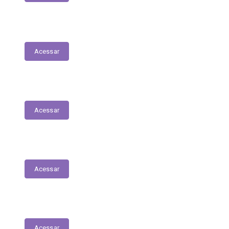
Fiscais de Contrato
Acessar
Renúncias Fiscais
Acessar
Servidores - Terceirizados
Acessar
E-Sic
Acessar