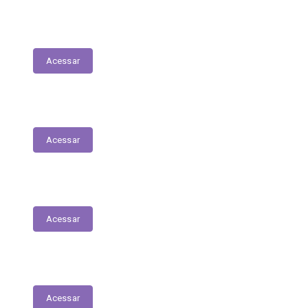
Nota Fiscal Eletrônica
Acessar
ORDEM CRONOLÓGICA DE PAGAMENTOS
Acessar
Transferências entre Entidades
Acessar
Transferências sem Recursos Financeiros
Acessar