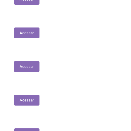
Serviços Digitais
Acessar
Emissão de Segunda Via de Licenciamento
Acessar
Solicitações de Medicamentos
Acessar
Matrículas de Escolas Públicas