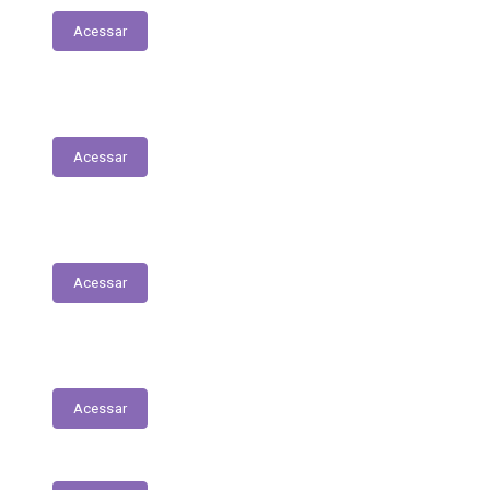
Acessar
Relação Nominal de Servidores
Acessar
Plano Municipal de Educação
Acessar
Relatório Anual de Gestão – Educação
Acessar