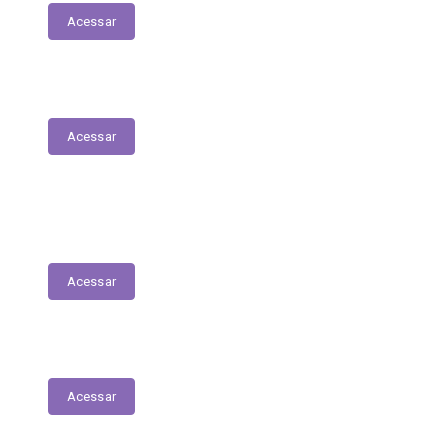
Acessar
Parecer Prévio do TCE
Acessar
Transferências Voluntárias Recebidas
(Convênios)
Acessar
Plano Anual de Contratações
Acessar