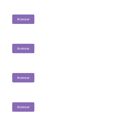
Tabela Remuneratória
Acessar
LOA
Acessar
Audiências Públicas
Acessar
RGF
Acessar