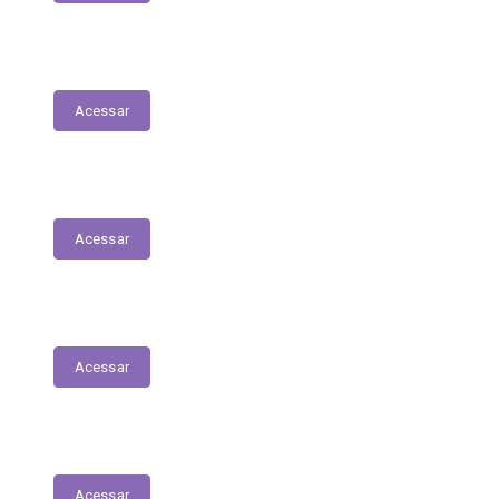
Folha de Pagamentos
Acessar
Decretos
Acessar
Portarias
Acessar
Diário Oficial do Município
Acessar