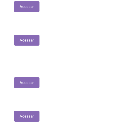
Acessar
Plano Municipal de Saúde
Acessar
Lista de espera para acesso às consultas,
exames e serviços médicos
Acessar
RREO
Acessar