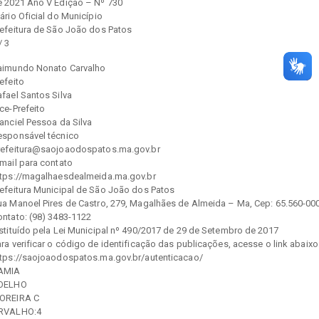
e 2021 Ano V Edição – Nº 730
ário Oficial do Município
refeitura de São João dos Patos
/ 3
aimundo Nonato Carvalho
efeito
fael Santos Silva
ce-Prefeito
anciel Pessoa da Silva
esponsável técnico
refeitura@saojoaodospatos.ma.gov.br
mail para contato
ttps://magalhaesdealmeida.ma.gov.br
refeitura Municipal de São João dos Patos
ua Manoel Pires de Castro, 279, Magalhães de Almeida – Ma, Cep: 65.560-00
ontato: (98) 3483-1122
nstituído pela Lei Municipal nº 490/2017 de 29 de Setembro de 2017
ra verificar o código de identificação das publicações, acesse o link abaixo
ttps://saojoaodospatos.ma.gov.br/autenticacao/
AMIA
OELHO
OREIRA C
RVALHO:4