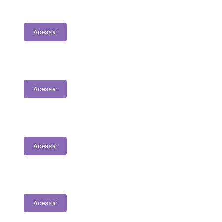
LDO - Lei de Diretrizes Orçamentárias
Acessar
PPA
Acessar
Conselho de Assistência Social
Acessar
Conselho do Fundeb
Acessar