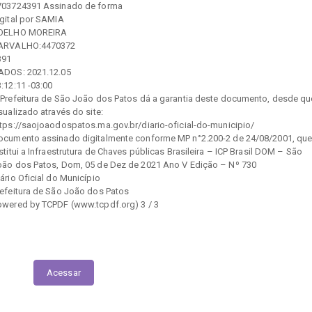
703724391 Assinado de forma
igital por SAMIA
OELHO MOREIRA
ARVALHO:4470372
391
ADOS: 2021.12.05
:12:11 -03:00
 Prefeitura de São João dos Patos dá a garantia deste documento, desde qu
sualizado através do site:
ttps://saojoaodospatos.ma.gov.br/diario-oficial-do-municipio/
ocumento assinado digitalmente conforme MP n°2.200-2 de 24/08/2001, qu
stitui a Infraestrutura de Chaves públicas Brasileira – ICP Brasil DOM – São
oão dos Patos, Dom, 05 de Dez de 2021 Ano V Edição – Nº 730
ário Oficial do Município
refeitura de São João dos Patos
owered by TCPDF (www.tcpdf.org) 3 / 3
Execução das Emendas (link contábil)
Acessar