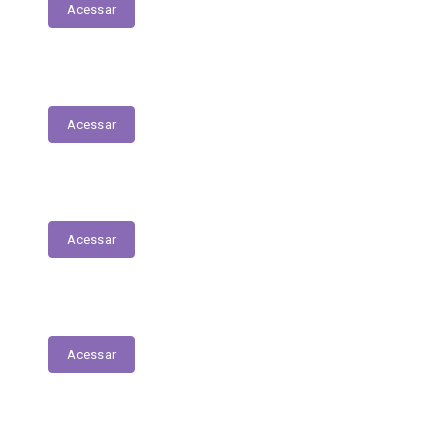
Acessar
Contratos
Acessar
Licitações
Acessar
Tabela de Valores das Diárias
Acessar
Mapa do Site