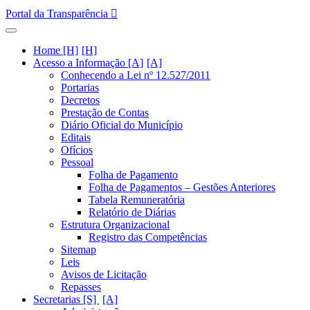
Portal da Transparência
Home [H]
Acesso a Informação [A]
Conhecendo a Lei nº 12.527/2011
Portarias
Decretos
Prestação de Contas
Diário Oficial do Município
Editais
Ofícios
Pessoal
Folha de Pagamento
Folha de Pagamentos – Gestões Anteriores
Tabela Remuneratória
Relatório de Diárias
Estrutura Organizacional
Registro das Competências
Sitemap
Leis
Avisos de Licitação
Repasses
Secretarias [S]