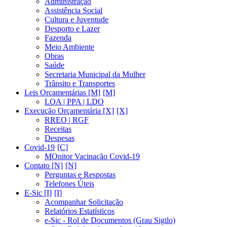
Administração
Assistência Social
Cultura e Juventude
Desporto e Lazer
Fazenda
Meio Ambiente
Obras
Saúde
Secretaria Municipal da Mulher
Trânsito e Transportes
Leis Orçamentárias [M]
LOA | PPA | LDO
Execução Orçamentária [X]
RREO | RGF
Receitas
Despesas
Covid-19
MOnitor Vacinação Covid-19
Contato [N]
Perguntas e Respostas
Telefones Úteis
E-Sic [I]
Acompanhar Solicitação
Relatórios Estatísticos
e-Sic - Rol de Documentos (Grau Sigilo)