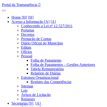
Portal da Transparência
Home [H]
Acesso a Informação [A]
Conhecendo a Lei nº 12.527/2011
Portarias
Decretos
Prestação de Contas
Diário Oficial do Município
Editais
Ofícios
Pessoal
Folha de Pagamento
Folha de Pagamentos – Gestões Anteriores
Tabela Remuneratória
Relatório de Diárias
Estrutura Organizacional
Registro das Competências
Sitemap
Leis
Avisos de Licitação
Repasses
Secretarias [S]