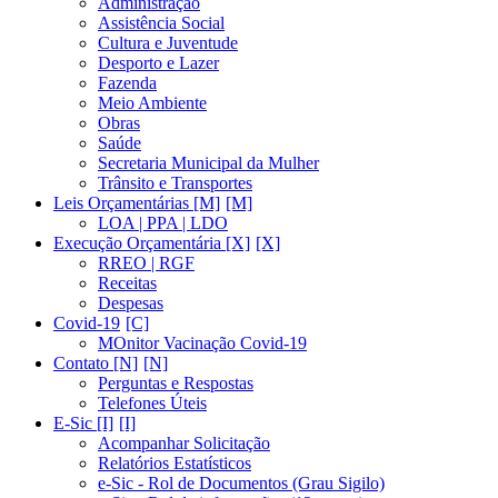
Administração
Assistência Social
Cultura e Juventude
Desporto e Lazer
Fazenda
Meio Ambiente
Obras
Saúde
Secretaria Municipal da Mulher
Trânsito e Transportes
Leis Orçamentárias [M]
LOA | PPA | LDO
Execução Orçamentária [X]
RREO | RGF
Receitas
Despesas
Covid-19
MOnitor Vacinação Covid-19
Contato [N]
Perguntas e Respostas
Telefones Úteis
E-Sic [I]
Acompanhar Solicitação
Relatórios Estatísticos
e-Sic - Rol de Documentos (Grau Sigilo)