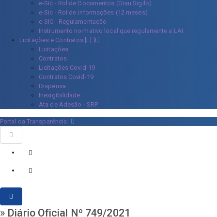
e-Sic - Rol de Documentos (Grau Sigilo)
e-Sic - Rol de informações (12 meses)
e-SIC - Regulamentação
Instrumento normativo local que regulamente a LAI
Licitações e Contratos [L]
Licitações
Contratos
Licitações Covid-19
Contratos Covid-19
Dispensa
Inexigibilidade
Ata de Adesão - SRP
Portal da Transparência
» Diário Oficial Nº 749/2021