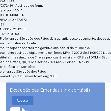
RVALHO:4
703724391 Assinado de forma
igital por SAMIA
OELHO MOREIRA
ARVALHO:4470372
391
ADOS: 2021.12.30
:12:06 -03:00
 Prefeitura de São João dos Patos dá a garantia deste documento, desde qu
sualizado através do site:
ttps://saojoaodospatos.ma.gov.br/diario-oficial-do-municipio/
ocumento assinado digitalmente conforme MP n°2.200-2 de 24/08/2001, qu
stitui a Infraestrutura de Chaves públicas Brasileira – ICP Brasil DOM – São
oão dos Patos, Qui, 30 de Dez de 2021 Ano V Edição – Nº 749
ário Oficial do Município
refeitura de São João dos Patos
owered by TCPDF (www.tcpdf.org) 3 / 3
Execução das Emendas (link contábil)
Acessar