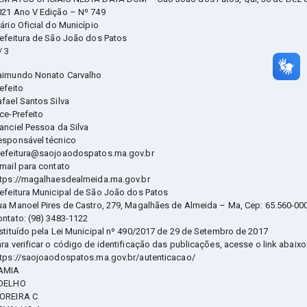
021 Ano V Edição – Nº 749
ário Oficial do Município
refeitura de São João dos Patos
/ 3
aimundo Nonato Carvalho
efeito
fael Santos Silva
ce-Prefeito
anciel Pessoa da Silva
esponsável técnico
refeitura@saojoaodospatos.ma.gov.br
mail para contato
ttps://magalhaesdealmeida.ma.gov.br
refeitura Municipal de São João dos Patos
ua Manoel Pires de Castro, 279, Magalhães de Almeida – Ma, Cep: 65.560-00
ontato: (98) 3483-1122
nstituído pela Lei Municipal nº 490/2017 de 29 de Setembro de 2017
ra verificar o código de identificação das publicações, acesse o link abaixo
ttps://saojoaodospatos.ma.gov.br/autenticacao/
AMIA
OELHO
OREIRA C