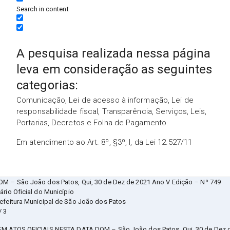
Search in content
A pesquisa realizada nessa página
leva em consideração as seguintes
categorias:
Comunicação, Lei de acesso à informação, Lei de
responsabilidade fiscal, Transparência, Serviços, Leis,
Portarias, Decretos e Folha de Pagamento.
Em atendimento ao Art. 8º, §3º, I, da Lei 12.527/11
OM – São João dos Patos, Qui, 30 de Dez de 2021 Ano V Edição – Nº 749
ário Oficial do Município
refeitura Municipal de São João dos Patos
/ 3
EM ATOS OFICIAIS NESTA DATA DOM – São João dos Patos, Qui, 30 de Dez 