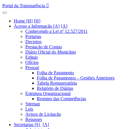
Portal da Transparência
Home [H]
Acesso a Informação [A]
Conhecendo a Lei nº 12.527/2011
Portarias
Decretos
Prestação de Contas
Diário Oficial do Município
Editais
Ofícios
Pessoal
Folha de Pagamento
Folha de Pagamentos – Gestões Anteriores
Tabela Remuneratória
Relatório de Diárias
Estrutura Organizacional
Registro das Competências
Sitemap
Leis
Avisos de Licitação
Repasses
Secretarias [S]