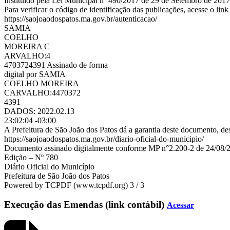
Instituído pela Lei Municipal nº 490/2017 de 29 de Setembro de 2017
Para verificar o código de identificação das publicações, acesse o link
https://saojoaodospatos.ma.gov.br/autenticacao/
SAMIA
COELHO
MOREIRA C
ARVALHO:4
4703724391 Assinado de forma
digital por SAMIA
COELHO MOREIRA
CARVALHO:4470372
4391
DADOS: 2022.02.13
23:02:04 -03:00
A Prefeitura de São João dos Patos dá a garantia deste documento, des
https://saojoaodospatos.ma.gov.br/diario-oficial-do-municipio/
Documento assinado digitalmente conforme MP n°2.200-2 de 24/08/200
Edição – Nº 780
Diário Oficial do Município
Prefeitura de São João dos Patos
Powered by TCPDF (www.tcpdf.org) 3 / 3
Execução das Emendas (link contábil)
Acessar