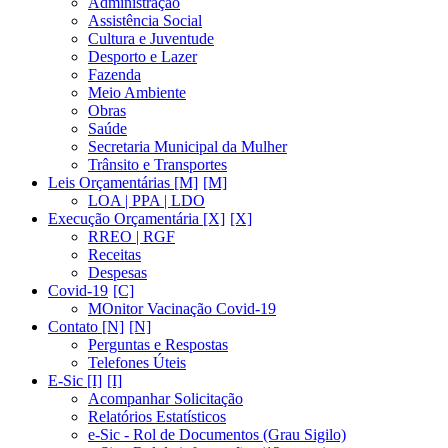
Administração
Assistência Social
Cultura e Juventude
Desporto e Lazer
Fazenda
Meio Ambiente
Obras
Saúde
Secretaria Municipal da Mulher
Trânsito e Transportes
Leis Orçamentárias [M]
LOA | PPA | LDO
Execução Orçamentária [X]
RREO | RGF
Receitas
Despesas
Covid-19
MOnitor Vacinação Covid-19
Contato [N]
Perguntas e Respostas
Telefones Úteis
E-Sic [I]
Acompanhar Solicitação
Relatórios Estatísticos
e-Sic - Rol de Documentos (Grau Sigilo)