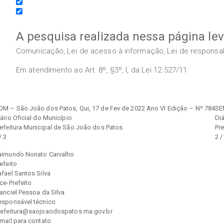
A pesquisa realizada nessa página le
Comunicação, Lei de acesso à informação, Lei de responsabil
Em atendimento ao Art. 8º, §3º, I, da Lei 12.527/11
OM – São João dos Patos, Qui, 17 de Fev de 2022 Ano VI Edição – Nº 784
SE
ário Oficial do Município
Diá
refeitura Municipal de São João dos Patos
Pr
/ 3
2 /
aimundo Nonato Carvalho
efeito
fael Santos Silva
ce-Prefeito
anciel Pessoa da Silva
esponsável técnico
refeitura@saojoaodospatos.ma.gov.br
mail para contato