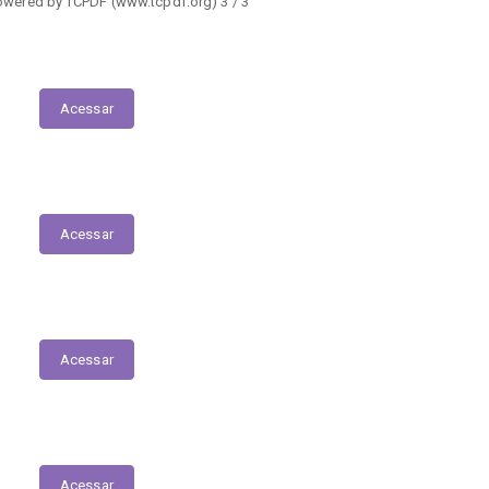
owered by TCPDF (www.tcpdf.org) 3 / 3
Execução das Emendas (link contábil)
Acessar
Plano Municipal de Educação
Acessar
Relação dos Profissionais de Saúde
Acessar
Relatório de Atividade – Saúde
Acessar