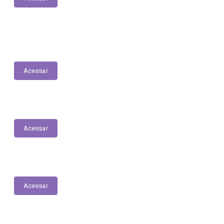
LDO - Lei de Diretrizes Orçamentárias
Acessar
Conselho do Fundeb
Acessar
PNAB - Lei Aldir Blanc
Acessar
ORDEM CRONOLÓGICA DE PAGAMENTOS