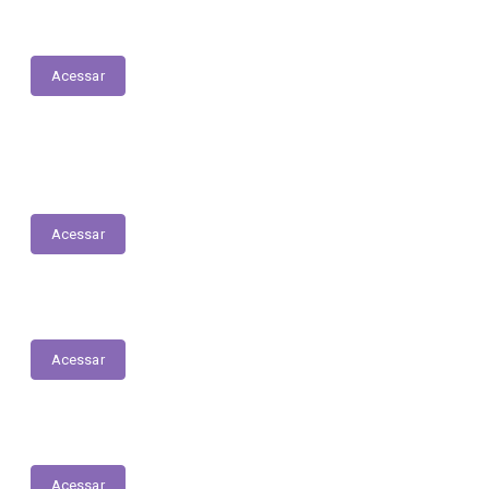
Acessar
Relatório Anual de Gestão – Educação
Acessar
Unidades de Saúde
Acessar
Plano Municipal de Saúde
Acessar