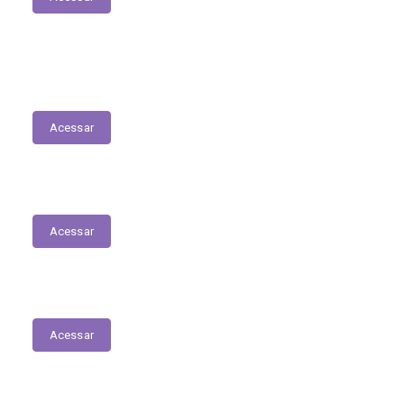
RREO
Acessar
Conselho de Assistência Social
Acessar
Delegacia Online
Acessar
Nota Fiscal Eletrônica