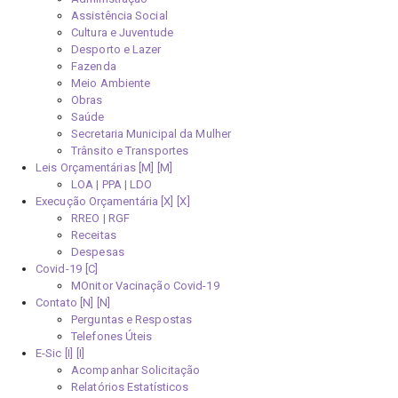
Assistência Social
Cultura e Juventude
Desporto e Lazer
Fazenda
Meio Ambiente
Obras
Saúde
Secretaria Municipal da Mulher
Trânsito e Transportes
Leis Orçamentárias [M]
LOA | PPA | LDO
Execução Orçamentária [X]
RREO | RGF
Receitas
Despesas
Covid-19
MOnitor Vacinação Covid-19
Contato [N]
Perguntas e Respostas
Telefones Úteis
E-Sic [I]
Acompanhar Solicitação
Relatórios Estatísticos