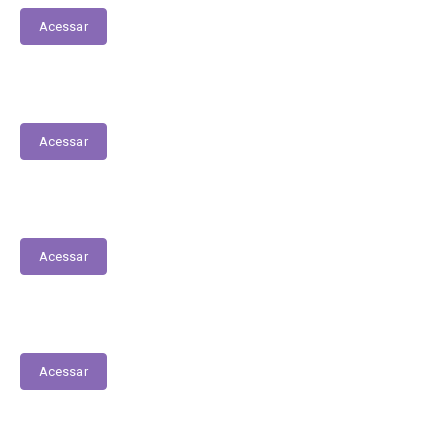
Acessar
PPA
Acessar
Lista de espera de Creches
Acessar
Contracheques Online
Acessar
Transferências entre Entidades