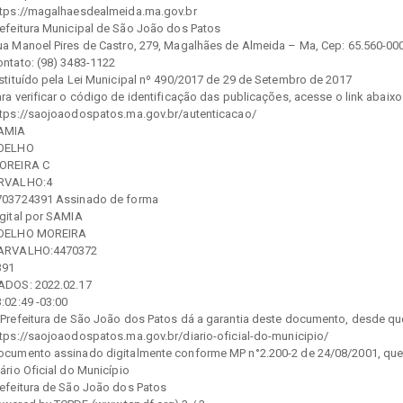
ttps://magalhaesdealmeida.ma.gov.br
refeitura Municipal de São João dos Patos
ua Manoel Pires de Castro, 279, Magalhães de Almeida – Ma, Cep: 65.560-00
ontato: (98) 3483-1122
nstituído pela Lei Municipal nº 490/2017 de 29 de Setembro de 2017
ra verificar o código de identificação das publicações, acesse o link abaixo
ttps://saojoaodospatos.ma.gov.br/autenticacao/
AMIA
OELHO
OREIRA C
RVALHO:4
703724391 Assinado de forma
igital por SAMIA
OELHO MOREIRA
ARVALHO:4470372
391
ADOS: 2022.02.17
:02:49 -03:00
 Prefeitura de São João dos Patos dá a garantia deste documento, desde que 
ttps://saojoaodospatos.ma.gov.br/diario-oficial-do-municipio/
ocumento assinado digitalmente conforme MP n°2.200-2 de 24/08/2001, que ins
ário Oficial do Município
refeitura de São João dos Patos