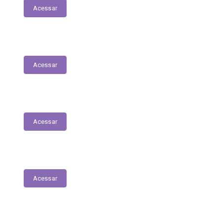
Acessar
Fiscais de Contrato
Acessar
Renúncias Fiscais
Acessar
Servidores - Terceirizados
Acessar
E-Sic