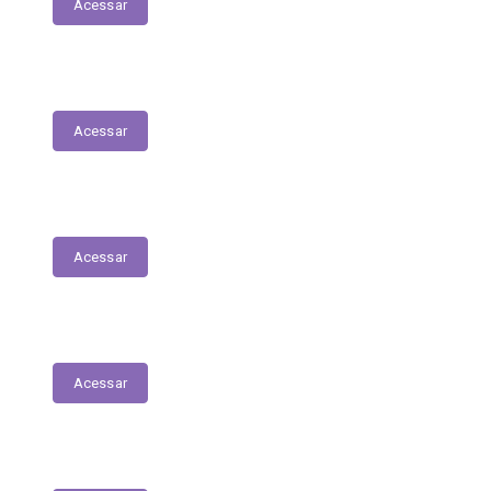
Acessar
Nota Fiscal Eletrônica
Acessar
ORDEM CRONOLÓGICA DE PAGAMENTOS
Acessar
Transferências entre Entidades
Acessar
Transferências sem Recursos Financeiros