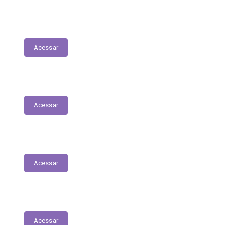
Execução Orçamentária
Acessar
Receitas
Acessar
Despesas
Acessar
Receitas Extra-Orçamentárias
Acessar