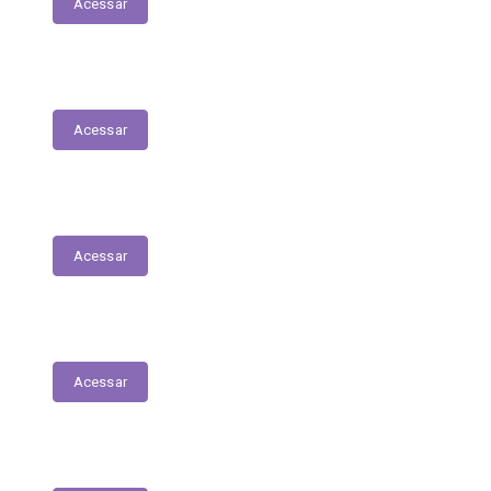
Acessar
Planejamento Estratégico
Acessar
Relatório de Diárias
Acessar
Editais
Acessar
LGPD