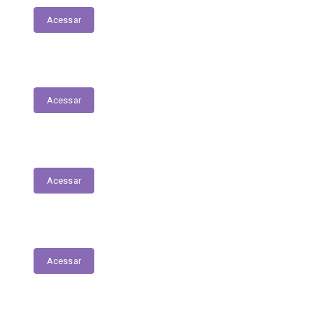
Acessar
Serviços Digitais
Acessar
Emissão de Segunda Via de Licenciamento
Acessar
Solicitações de Medicamentos
Acessar
Matrículas de Escolas Públicas