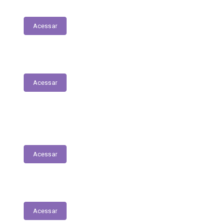
Mapa do Site
Acessar
Parecer Prévio do TCE
Acessar
Transferências Voluntárias Recebidas
(Convênios)
Acessar
Plano Anual de Contratações
Acessar