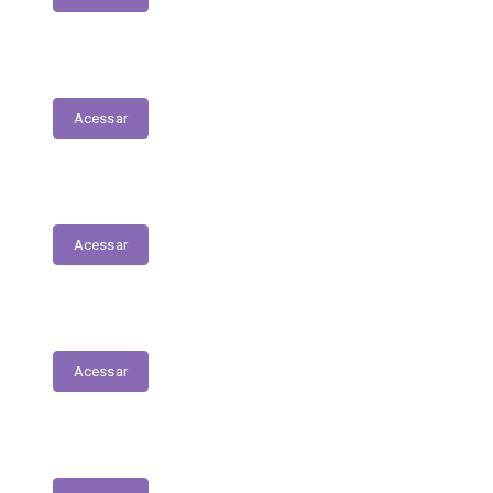
Lista de espera de Creches
Acessar
Delegacia Online
Acessar
PNAB - Lei Aldir Blanc
Acessar
Contracheques Online