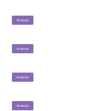
Transferências Voluntárias Concedidas
Acessar
Relatório - Pesquisa Satisfação
Acessar
Pesquisa de Satisfação
Acessar
Estrutura Organizacional
Acessar