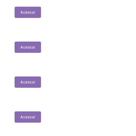
Acessar
Contratos
Acessar
Licitações
Acessar
Tabela de Valores das Diárias
Acessar