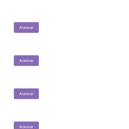
LDO - Lei de Diretrizes Orçamentárias
Acessar
PPA
Acessar
Conselho de Assistência Social
Acessar
Conselho do Fundeb
Acessar