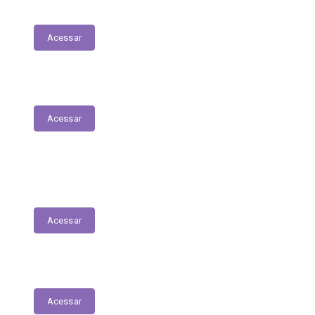
Relatório de Atividade – Saúde
Acessar
Plano Municipal de Saúde
Acessar
Lista de espera para acesso às consultas,
exames e serviços médicos
Acessar
RREO
Acessar