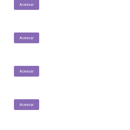
Acessar
Folha de Pagamentos
Acessar
Decretos
Acessar
Portarias
Acessar
Diário Oficial do Município