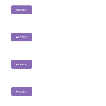
Acessar
Relação dos Profissionais de Saúde
Acessar
Unidades de Saúde
Acessar
Medicamentos de alto custo (SUS)
Acessar