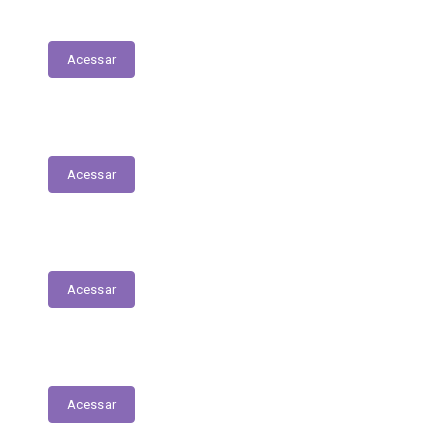
Acessar
Relação Nominal de Servidores
Acessar
Plano Municipal de Educação
Acessar
Relatório Anual de Gestão – Educação
Acessar