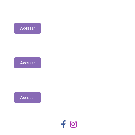
Registro das Competências
Acessar
Dados Abertos
Acessar
Licitantes ou Contratados Sancionados
Acessar