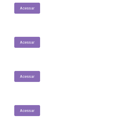
Acessar
Servidores – Estagiários
Acessar
Educação
Acessar
Saúde
Acessar
Relatório Circunstanciado/Balanço