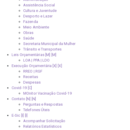
Assistência Social
Cultura e Juventude
Desporto e Lazer
Fazenda
Meio Ambiente
Obras
Saúde
Secretaria Municipal da Mulher
Trânsito e Transportes
Leis Orçamentárias [M]
LOA | PPA | LDO
Execução Orçamentária [X]
RREO | RGF
Receitas
Despesas
Covid-19
MOnitor Vacinação Covid-19
Contato [N]
Perguntas e Respostas
Telefones Úteis
E-Sic [I]
Acompanhar Solicitação
Relatórios Estatísticos