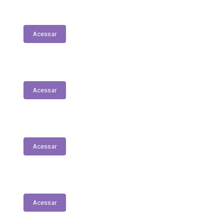
Patrimonial
Acessar
Relatório Circunstanciado
Acessar
Julgamento de Contas - Legislativo
Acessar
Concursos e Seletivos Públicos
Acessar