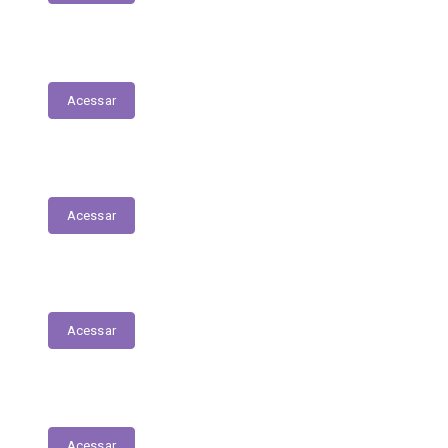
Nota Fiscal Eletrônica
Acessar
ORDEM CRONOLÓGICA DE PAGAMENTOS
Acessar
Transferências entre Entidades
Acessar
Transferências sem Recursos Financeiros
Acessar