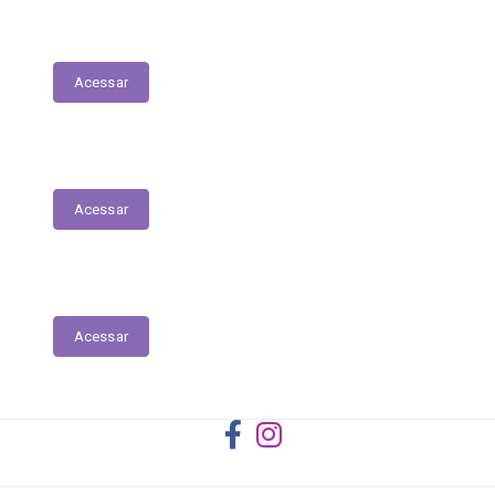
Registro das Competências
Acessar
Dados Abertos
Acessar
Licitantes ou Contratados Sancionados
Acessar