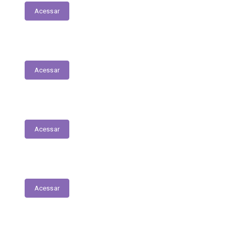
Acessar
Contratos
Acessar
Licitações
Acessar
Tabela de Valores das Diárias
Acessar
Mapa do Site