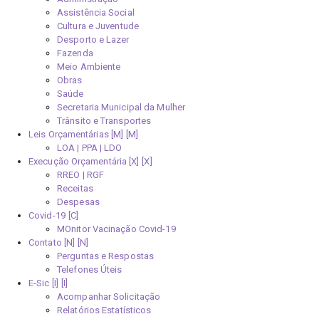
Assistência Social
Cultura e Juventude
Desporto e Lazer
Fazenda
Meio Ambiente
Obras
Saúde
Secretaria Municipal da Mulher
Trânsito e Transportes
Leis Orçamentárias [M]
LOA | PPA | LDO
Execução Orçamentária [X]
RREO | RGF
Receitas
Despesas
Covid-19
MOnitor Vacinação Covid-19
Contato [N]
Perguntas e Respostas
Telefones Úteis
E-Sic [I]
Acompanhar Solicitação
Relatórios Estatísticos