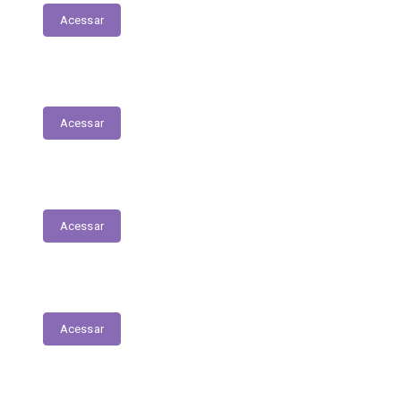
Acessar
Relação dos Profissionais de Saúde
Acessar
Unidades de Saúde
Acessar
Medicamentos de alto custo (SUS)
Acessar
Relatório de Atividade – Saúde