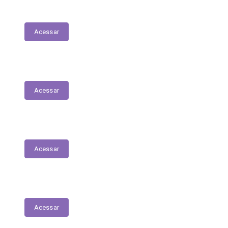
Transferências Voluntárias Concedidas
Acessar
Relatório - Pesquisa Satisfação
Acessar
Pesquisa de Satisfação
Acessar
Estrutura Organizacional
Acessar