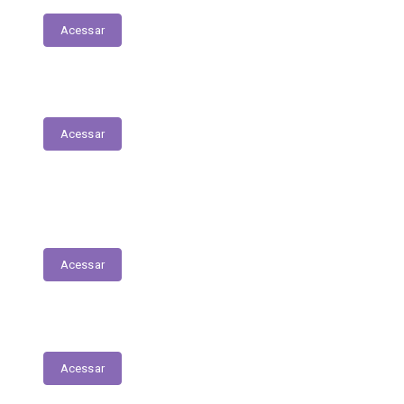
Acessar
Parecer Prévio do TCE
Acessar
Transferências Voluntárias Recebidas
(Convênios)
Acessar
Plano Anual de Contratações
Acessar