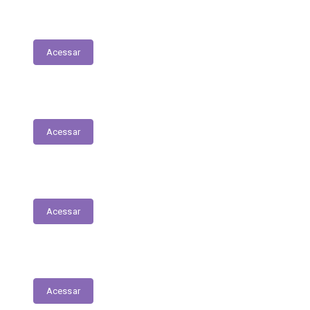
Execução Orçamentária
Acessar
Receitas
Acessar
Despesas
Acessar
Receitas Extra-Orçamentárias
Acessar