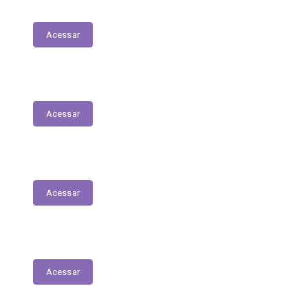
Patrimonial
Acessar
Relatório Circunstanciado
Acessar
Julgamento de Contas - Legislativo
Acessar
Concursos e Seletivos Públicos
Acessar