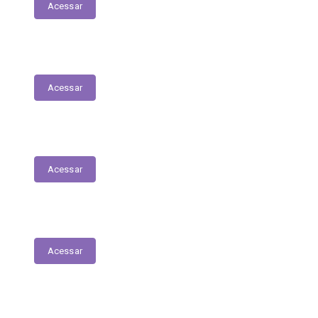
Acessar
Servidores – Estagiários
Acessar
Educação
Acessar
Saúde
Acessar
Relatório Circunstanciado/Balanço