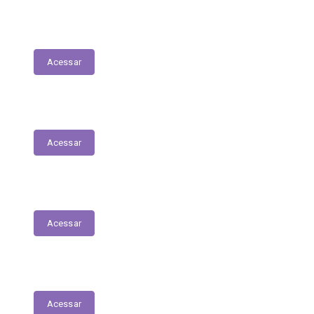
Lista de espera de Creches
Acessar
Delegacia Online
Acessar
PNAB - Lei Aldir Blanc
Acessar
Contracheques Online
Acessar