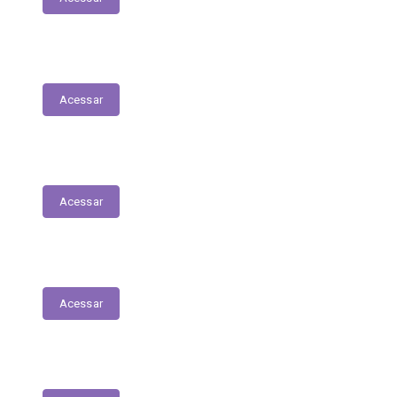
Fiscais de Contrato
Acessar
Renúncias Fiscais
Acessar
Servidores - Terceirizados
Acessar
E-Sic