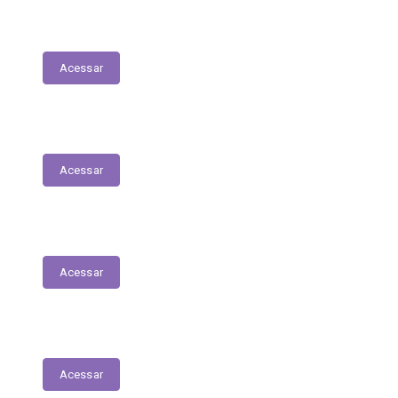
LDO - Lei de Diretrizes Orçamentárias
Acessar
PPA
Acessar
Conselho de Assistência Social
Acessar
Conselho do Fundeb
Acessar