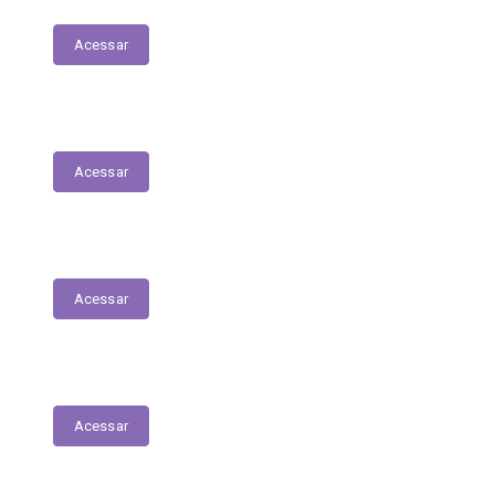
Acessar
Relação Nominal de Servidores
Acessar
Plano Municipal de Educação
Acessar
Relatório Anual de Gestão – Educação
Acessar