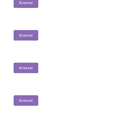
Acessar
Serviços Digitais
Acessar
Emissão de Segunda Via de Licenciamento
Acessar
Solicitações de Medicamentos
Acessar
Matrículas de Escolas Públicas