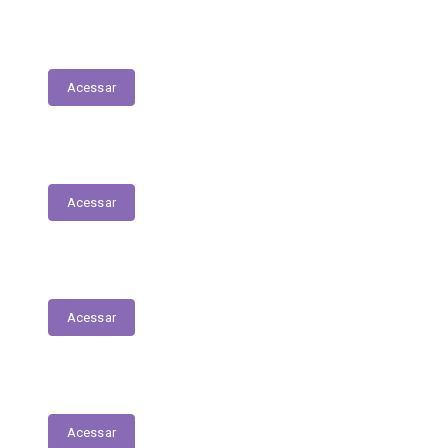
Tabela Remuneratória
Acessar
LOA
Acessar
Audiências Públicas
Acessar
RGF
Acessar