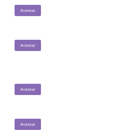
Acessar
Plano Municipal de Saúde
Acessar
Lista de espera para acesso às consultas,
exames e serviços médicos
Acessar
RREO
Acessar