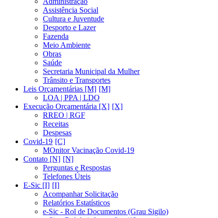
Administração
Assistência Social
Cultura e Juventude
Desporto e Lazer
Fazenda
Meio Ambiente
Obras
Saúde
Secretaria Municipal da Mulher
Trânsito e Transportes
Leis Orçamentárias [M]
LOA | PPA | LDO
Execução Orçamentária [X]
RREO | RGF
Receitas
Despesas
Covid-19
MOnitor Vacinação Covid-19
Contato [N]
Perguntas e Respostas
Telefones Úteis
E-Sic [I]
Acompanhar Solicitação
Relatórios Estatísticos
e-Sic - Rol de Documentos (Grau Sigilo)