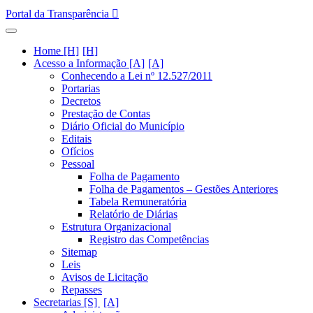
Portal da Transparência
Home [H]
Acesso a Informação [A]
Conhecendo a Lei nº 12.527/2011
Portarias
Decretos
Prestação de Contas
Diário Oficial do Município
Editais
Ofícios
Pessoal
Folha de Pagamento
Folha de Pagamentos – Gestões Anteriores
Tabela Remuneratória
Relatório de Diárias
Estrutura Organizacional
Registro das Competências
Sitemap
Leis
Avisos de Licitação
Repasses
Secretarias [S]