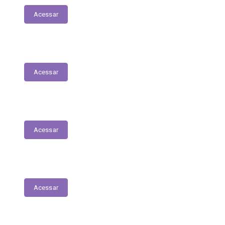
Acessar
Serviços Digitais
Acessar
Emissão de Segunda Via de Licenciamento
Acessar
Solicitações de Medicamentos
Acessar
Matrículas de Escolas Públicas