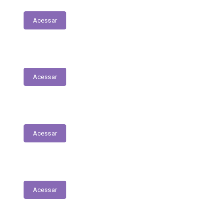
Acessar
Relação dos Profissionais de Saúde
Acessar
Unidades de Saúde
Acessar
Medicamentos de alto custo (SUS)
Acessar