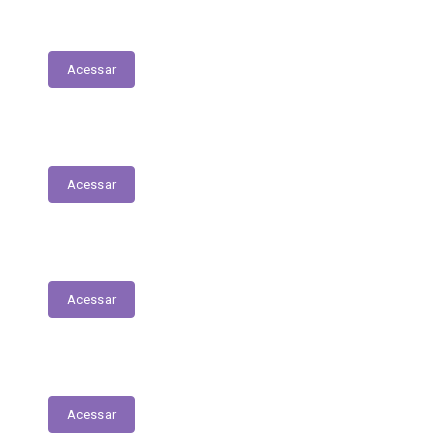
Patrimonial
Acessar
Relatório Circunstanciado
Acessar
Julgamento de Contas - Legislativo
Acessar
Concursos e Seletivos Públicos
Acessar