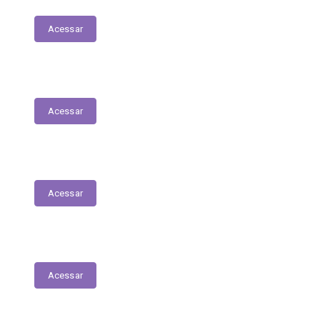
Acessar
Contratos
Acessar
Licitações
Acessar
Tabela de Valores das Diárias
Acessar