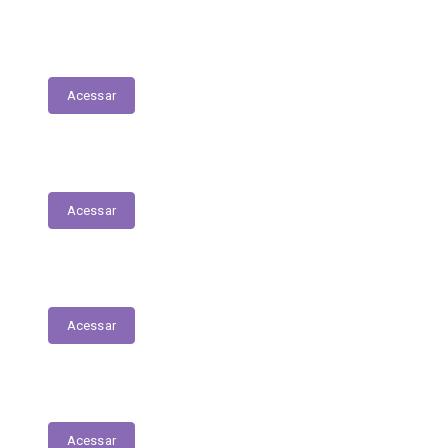
LDO - Lei de Diretrizes Orçamentárias
Acessar
PPA
Acessar
Conselho de Assistência Social
Acessar
Conselho do Fundeb
Acessar