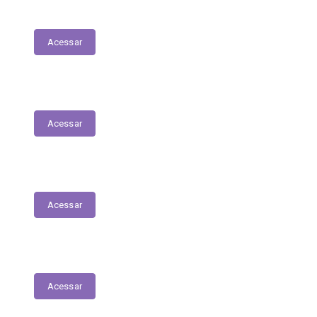
Acessar
Relação Nominal de Servidores
Acessar
Plano Municipal de Educação
Acessar
Relatório Anual de Gestão – Educação
Acessar