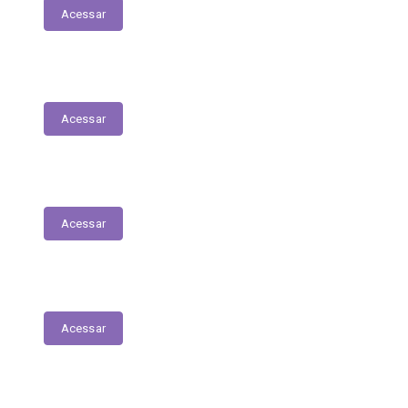
Acessar
Folha de Pagamentos
Acessar
Decretos
Acessar
Portarias
Acessar
Diário Oficial do Município