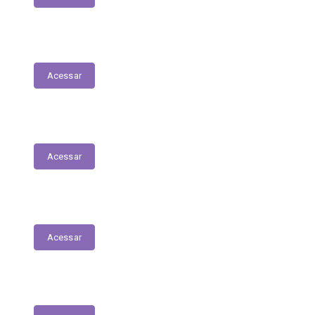
Lista de espera de Creches
Acessar
Delegacia Online
Acessar
PNAB - Lei Aldir Blanc
Acessar
Contracheques Online