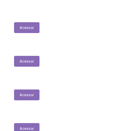
Execução Orçamentária
Acessar
Receitas
Acessar
Despesas
Acessar
Receitas Extra-Orçamentárias
Acessar