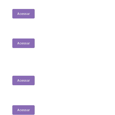
Relatório de Atividade – Saúde
Acessar
Plano Municipal de Saúde
Acessar
Lista de espera para acesso às consultas,
exames e serviços médicos
Acessar
RREO
Acessar