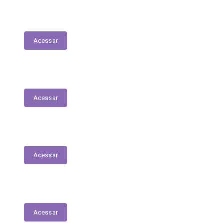
Transferências Voluntárias Concedidas
Acessar
Relatório - Pesquisa Satisfação
Acessar
Pesquisa de Satisfação
Acessar
Estrutura Organizacional
Acessar