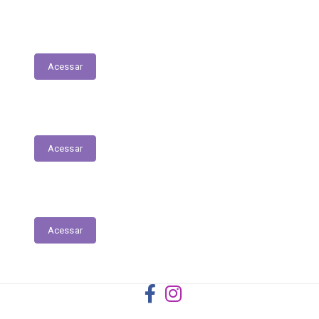
Registro das Competências
Acessar
Dados Abertos
Acessar
Licitantes ou Contratados Sancionados
Acessar