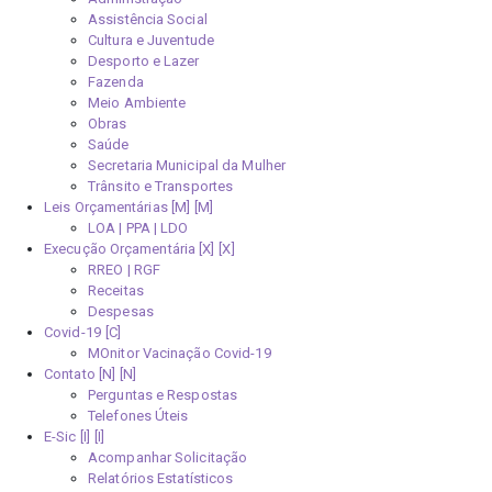
Assistência Social
Cultura e Juventude
Desporto e Lazer
Fazenda
Meio Ambiente
Obras
Saúde
Secretaria Municipal da Mulher
Trânsito e Transportes
Leis Orçamentárias [M]
LOA | PPA | LDO
Execução Orçamentária [X]
RREO | RGF
Receitas
Despesas
Covid-19
MOnitor Vacinação Covid-19
Contato [N]
Perguntas e Respostas
Telefones Úteis
E-Sic [I]
Acompanhar Solicitação
Relatórios Estatísticos