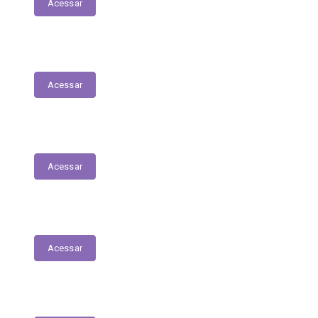
Acessar
Nota Fiscal Eletrônica
Acessar
ORDEM CRONOLÓGICA DE PAGAMENTOS
Acessar
Transferências entre Entidades
Acessar
Transferências sem Recursos Financeiros