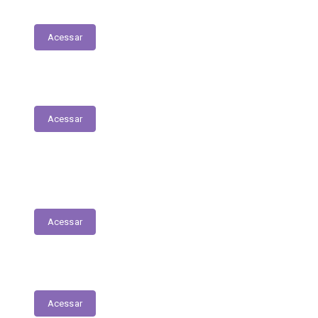
Mapa do Site
Acessar
Parecer Prévio do TCE
Acessar
Transferências Voluntárias Recebidas
(Convênios)
Acessar
Plano Anual de Contratações
Acessar