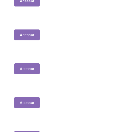
Acessar
Planejamento Estratégico
Acessar
Relatório de Diárias
Acessar
Editais
Acessar
LGPD