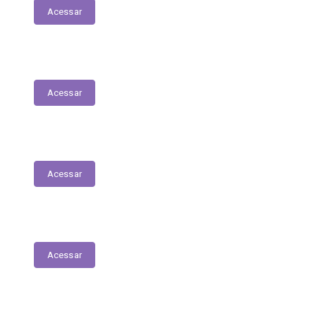
Acessar
Fiscais de Contrato
Acessar
Renúncias Fiscais
Acessar
Servidores - Terceirizados
Acessar
E-Sic