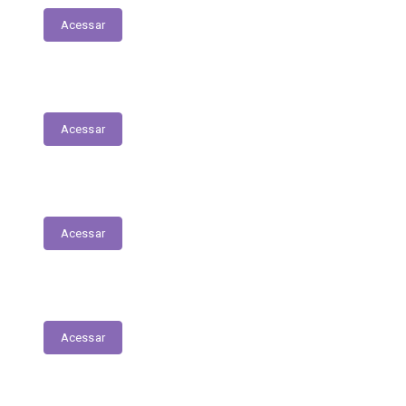
Acessar
Servidores – Estagiários
Acessar
Educação
Acessar
Saúde
Acessar
Relatório Circunstanciado/Balanço