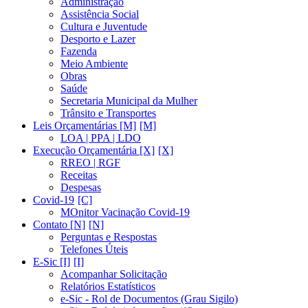
Administração
Assistência Social
Cultura e Juventude
Desporto e Lazer
Fazenda
Meio Ambiente
Obras
Saúde
Secretaria Municipal da Mulher
Trânsito e Transportes
Leis Orçamentárias [M]
LOA | PPA | LDO
Execução Orçamentária [X]
RREO | RGF
Receitas
Despesas
Covid-19
MOnitor Vacinação Covid-19
Contato [N]
Perguntas e Respostas
Telefones Úteis
E-Sic [I]
Acompanhar Solicitação
Relatórios Estatísticos
e-Sic - Rol de Documentos (Grau Sigilo)