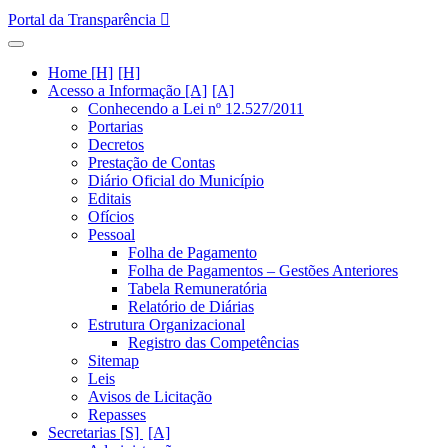
Portal da Transparência
Home [H]
Acesso a Informação [A]
Conhecendo a Lei nº 12.527/2011
Portarias
Decretos
Prestação de Contas
Diário Oficial do Município
Editais
Ofícios
Pessoal
Folha de Pagamento
Folha de Pagamentos – Gestões Anteriores
Tabela Remuneratória
Relatório de Diárias
Estrutura Organizacional
Registro das Competências
Sitemap
Leis
Avisos de Licitação
Repasses
Secretarias [S]