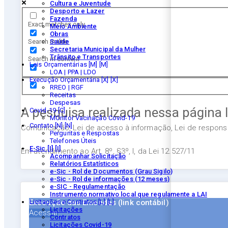
Cultura e Juventude
Desporto e Lazer
Fazenda
Exact matches only
Meio Ambiente
Obras
Search in title
Saúde
Secretaria Municipal da Mulher
Trânsito e Transportes
Search in content
Leis Orçamentárias [M]
LOA | PPA | LDO
Execução Orçamentária [X]
RREO | RGF
Receitas
Despesas
A pesquisa realizada nessa página 
Covid-19
MOnitor Vacinação Covid-19
Contato [N]
Comunicação, Lei de acesso à informação, Lei de responsab
Perguntas e Respostas
Telefones Úteis
E-Sic [I]
Em atendimento ao Art. 8º, §3º, I, da Lei 12.527/11
Acompanhar Solicitação
Relatórios Estatísticos
e-Sic - Rol de Documentos (Grau Sigilo)
e-Sic - Rol de informações (12 meses)
e-SIC - Regulamentação
Instrumento normativo local que regulamente a LAI
Execução das Emendas (link contábil)
Licitações e Contratos [L]
Licitações
Acessar
Contratos
Licitações Covid-19