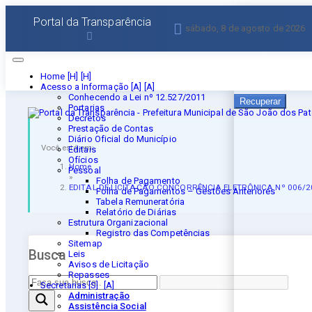
Esqueceu a senha?
Portal da Transparência
sábado, 8 de agosto de 2026
Informe seu E-mail 
Home [H]
Acesso a Informação [A]
Conhecendo a Lei nº 12.527/2011
Recuperar
Portarias
Decretos
Prestação de Contas
Diário Oficial do Município
Você está em:
Editais
Ofícios
Home
Pessoal
»
Folha de Pagamento
EDITAL DE LICITAÇÃO CONCORRÊNCIA ELETRÔNICA Nº 006/2
Folha de Pagamentos – Gestões Anteriores
Tabela Remuneratória
Relatório de Diárias
Estrutura Organizacional
Registro das Competências
Sitemap
Busca
Leis
Avisos de Licitação
Repasses
Secretarias [S]
Administração
Assistência Social