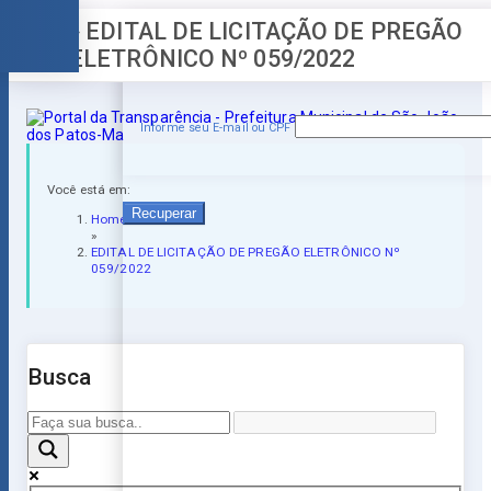
» EDITAL DE LICITAÇÃO DE PREGÃO
Esqueceu a senha?
ELETRÔNICO Nº 059/2022
Informe seu E-mail ou CPF
Você está em:
Recuperar
Home
»
EDITAL DE LICITAÇÃO DE PREGÃO ELETRÔNICO Nº
059/2022
Busca