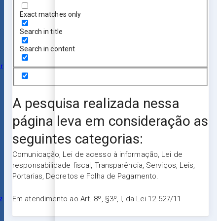
Exact matches only
Search in title
Search in content
r
A pesquisa realizada nessa
página leva em consideração as
seguintes categorias:
Comunicação, Lei de acesso à informação, Lei de
responsabilidade fiscal, Transparência, Serviços, Leis,
Portarias, Decretos e Folha de Pagamento.
Em atendimento ao Art. 8º, §3º, I, da Lei 12.527/11
2