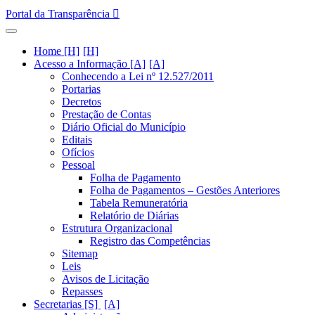
Portal da Transparência
Home [H]
Acesso a Informação [A]
Conhecendo a Lei nº 12.527/2011
Portarias
Decretos
Prestação de Contas
Diário Oficial do Município
Editais
Ofícios
Pessoal
Folha de Pagamento
Folha de Pagamentos – Gestões Anteriores
Tabela Remuneratória
Relatório de Diárias
Estrutura Organizacional
Registro das Competências
Sitemap
Leis
Avisos de Licitação
Repasses
Secretarias [S]