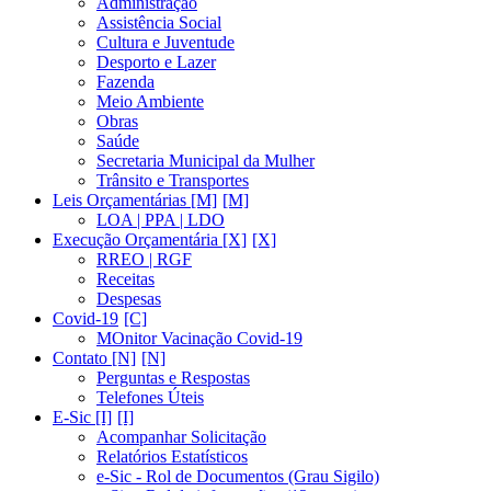
Administração
Assistência Social
Cultura e Juventude
Desporto e Lazer
Fazenda
Meio Ambiente
Obras
Saúde
Secretaria Municipal da Mulher
Trânsito e Transportes
Leis Orçamentárias [M]
LOA | PPA | LDO
Execução Orçamentária [X]
RREO | RGF
Receitas
Despesas
Covid-19
MOnitor Vacinação Covid-19
Contato [N]
Perguntas e Respostas
Telefones Úteis
E-Sic [I]
Acompanhar Solicitação
Relatórios Estatísticos
e-Sic - Rol de Documentos (Grau Sigilo)