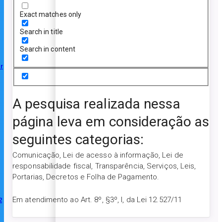
Exact matches only
Search in title
Search in content
r
A pesquisa realizada nessa
página leva em consideração as
seguintes categorias:
Comunicação, Lei de acesso à informação, Lei de
responsabilidade fiscal, Transparência, Serviços, Leis,
Portarias, Decretos e Folha de Pagamento.
Em atendimento ao Art. 8º, §3º, I, da Lei 12.527/11
2