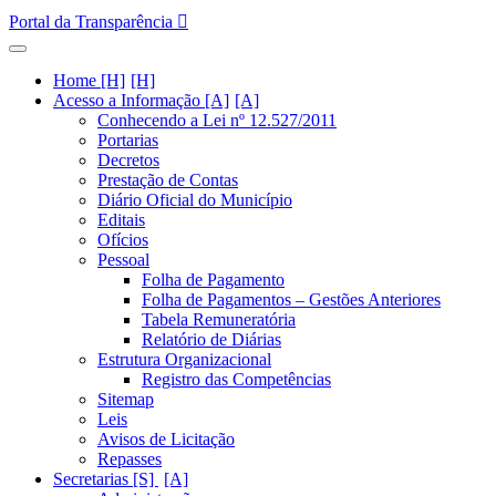
Portal da Transparência
Home [H]
Acesso a Informação [A]
Conhecendo a Lei nº 12.527/2011
Portarias
Decretos
Prestação de Contas
Diário Oficial do Município
Editais
Ofícios
Pessoal
Folha de Pagamento
Folha de Pagamentos – Gestões Anteriores
Tabela Remuneratória
Relatório de Diárias
Estrutura Organizacional
Registro das Competências
Sitemap
Leis
Avisos de Licitação
Repasses
Secretarias [S]