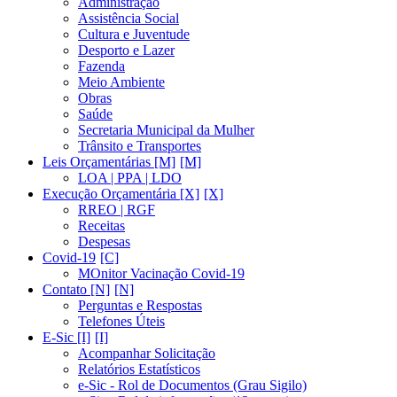
Administração
Assistência Social
Cultura e Juventude
Desporto e Lazer
Fazenda
Meio Ambiente
Obras
Saúde
Secretaria Municipal da Mulher
Trânsito e Transportes
Leis Orçamentárias [M]
LOA | PPA | LDO
Execução Orçamentária [X]
RREO | RGF
Receitas
Despesas
Covid-19
MOnitor Vacinação Covid-19
Contato [N]
Perguntas e Respostas
Telefones Úteis
E-Sic [I]
Acompanhar Solicitação
Relatórios Estatísticos
e-Sic - Rol de Documentos (Grau Sigilo)