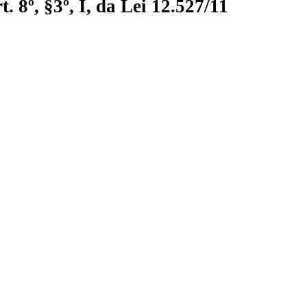
 8º, §3º, I, da Lei 12.527/11