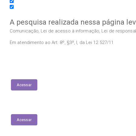
A pesquisa realizada nessa página le
Comunicação, Lei de acesso à informação, Lei de responsabil
Em atendimento ao Art. 8º, §3º, I, da Lei 12.527/11
Execução das Emendas (link contábil)
Acessar
Plano Municipal de Educação
Acessar