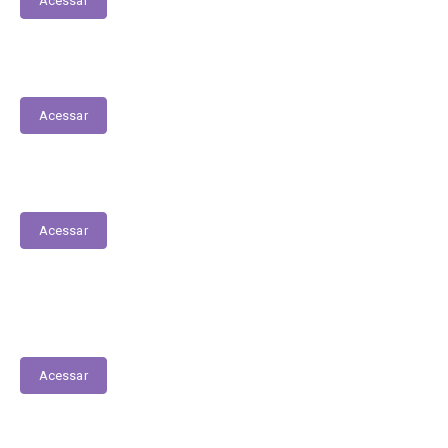
Acessar
Matrículas de Escolas Públicas
Acessar
Tabela de Valores das Diárias
Acessar
Transferências Voluntárias Recebidas
(Convênios)
Acessar