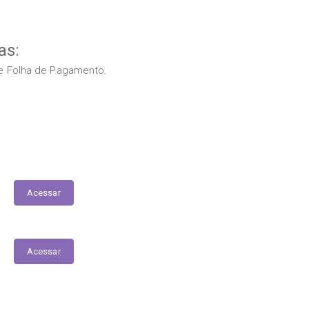
as:
s e Folha de Pagamento.
Relação Nominal de Servidores
Acessar
Acessar