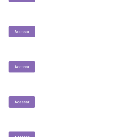
PNAB - Lei Aldir Blanc
Acessar
ORDEM CRONOLÓGICA DE PAGAMENTOS
Acessar
Fiscais de Contrato
Acessar
E-Sic