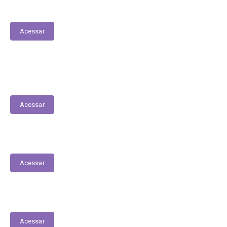
Medicamentos de alto custo (SUS)
Acessar
Lista de espera para acesso às consultas,
exames e serviços médicos
Acessar
PPA
Acessar
Lista de espera de Creches
Acessar