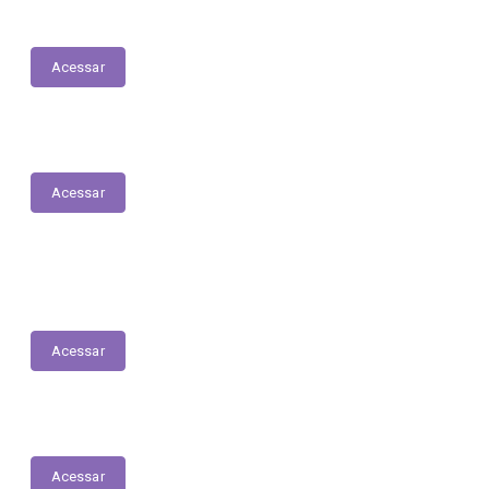
Unidades de Saúde
Acessar
Plano Municipal de Saúde
Acessar
LDO - Lei de Diretrizes Orçamentárias
Acessar
Conselho do Fundeb
Acessar