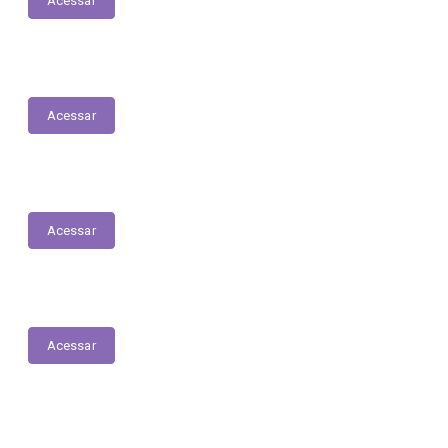
Acessar
Solicitações de Medicamentos
Acessar
Licitações
Acessar
Parecer Prévio do TCE
Acessar