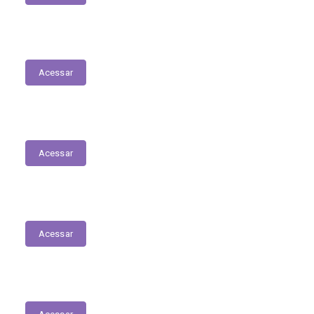
Delegacia Online
Acessar
Nota Fiscal Eletrônica
Acessar
Transferências sem Recursos Financeiros
Acessar
Servidores - Terceirizados