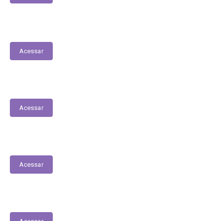
Contracheques Online
Acessar
Transferências entre Entidades
Acessar
Renúncias Fiscais
Acessar
Serviços Digitais