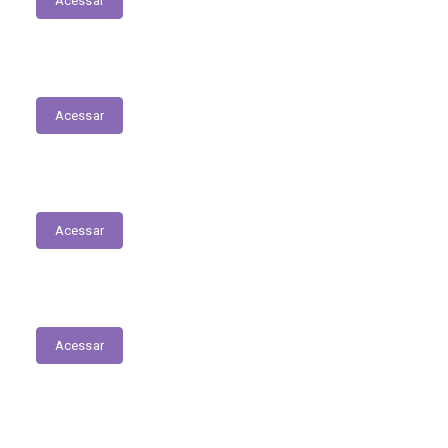
Acessar
Emissão de Segunda Via de Licenciamento
Acessar
Contratos
Acessar
Mapa do Site
Acessar