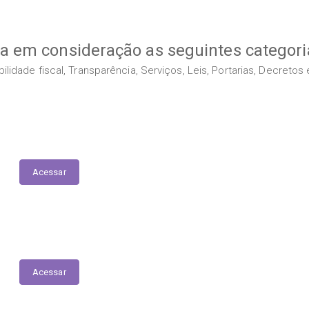
va em consideração as seguintes categori
idade fiscal, Transparência, Serviços, Leis, Portarias, Decreto
Acessar
Relatório Anual de Gestão – Educação
Acessar