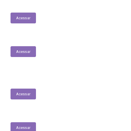
Relação dos Profissionais de Saúde
Acessar
Relatório de Atividade – Saúde
Acessar
RREO
Acessar
Conselho de Assistência Social
Acessar