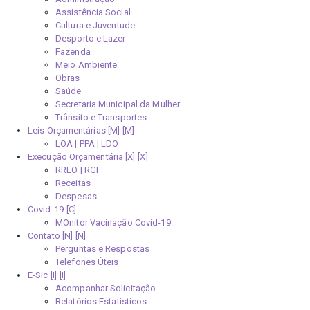
Assistência Social
Cultura e Juventude
Desporto e Lazer
Fazenda
Meio Ambiente
Obras
Saúde
Secretaria Municipal da Mulher
Trânsito e Transportes
Leis Orçamentárias [M]
LOA | PPA | LDO
Execução Orçamentária [X]
RREO | RGF
Receitas
Despesas
Covid-19
MOnitor Vacinação Covid-19
Contato [N]
Perguntas e Respostas
Telefones Úteis
E-Sic [I]
Acompanhar Solicitação
Relatórios Estatísticos