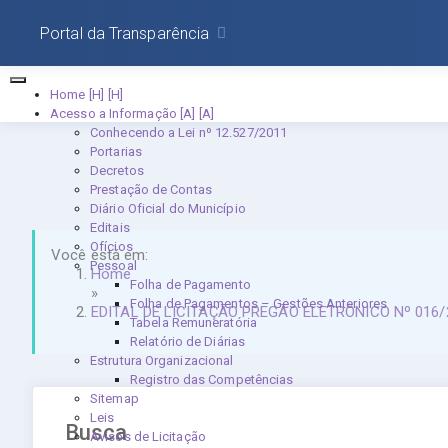
Portal da Transparência
Home [H]
Acesso a Informação [A]
Conhecendo a Lei nº 12.527/2011
Portarias
Decretos
Prestação de Contas
Diário Oficial do Município
Editais
Ofícios
Você está em:
Pessoal
Home
Folha de Pagamento
»
Folha de Pagamentos – Gestões Anteriores
EDITAL DE LICITAÇÃO PREGÃO ELETRÔNICO Nº 016/
Tabela Remuneratória
Relatório de Diárias
Estrutura Organizacional
Registro das Competências
Sitemap
Leis
Busca
Avisos de Licitação