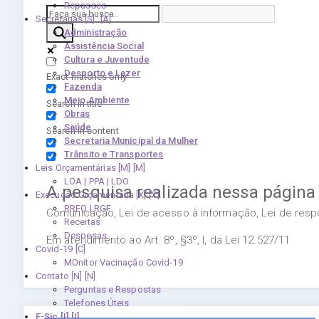
Repasses
Secretarias [S]
Administração
Assistência Social
Cultura e Juventude
Desporto e Lazer
Exact matches only
Fazenda
Meio Ambiente
Search in title
Obras
Saúde
Search in content
Secretaria Municipal da Mulher
Trânsito e Transportes
Leis Orçamentárias [M]
LOA | PPA | LDO
A pesquisa realizada nessa página
Execução Orçamentária [X]
RREO | RGF
Comunicação, Lei de acesso à informação, Lei de respon
Receitas
Despesas
Em atendimento ao Art. 8º, §3º, I, da Lei 12.527/11
Covid-19
MOnitor Vacinação Covid-19
Contato [N]
Perguntas e Respostas
Telefones Úteis
E-Sic [I]