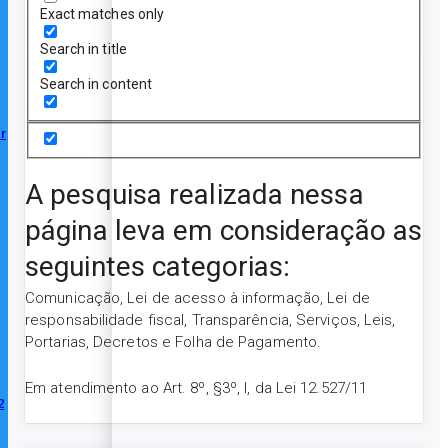
Exact matches only
Search in title
Search in content
r
A pesquisa realizada nessa
página leva em consideração as
seguintes categorias:
Comunicação, Lei de acesso à informação, Lei de
responsabilidade fiscal, Transparência, Serviços, Leis,
Portarias, Decretos e Folha de Pagamento.
Em atendimento ao Art. 8º, §3º, I, da Lei 12.527/11
2