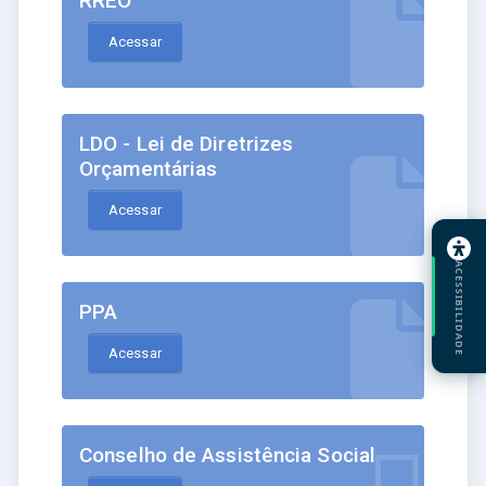
RREO
Acessar
LDO - Lei de Diretrizes
Orçamentárias
Acessar
ACESSIBILIDADE
PPA
Acessar
Conselho de Assistência Social