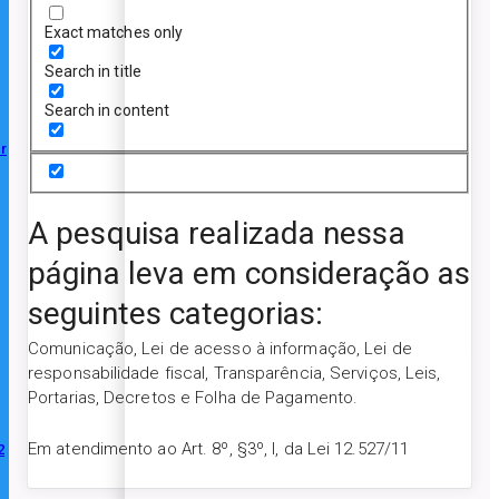
Exact matches only
Search in title
Search in content
r
A pesquisa realizada nessa
página leva em consideração as
seguintes categorias:
Comunicação, Lei de acesso à informação, Lei de
responsabilidade fiscal, Transparência, Serviços, Leis,
Portarias, Decretos e Folha de Pagamento.
Em atendimento ao Art. 8º, §3º, I, da Lei 12.527/11
2