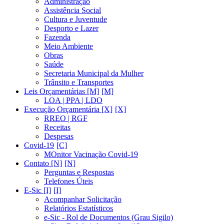
Administração
Assistência Social
Cultura e Juventude
Desporto e Lazer
Fazenda
Meio Ambiente
Obras
Saúde
Secretaria Municipal da Mulher
Trânsito e Transportes
Leis Orçamentárias [M]
LOA | PPA | LDO
Execução Orçamentária [X]
RREO | RGF
Receitas
Despesas
Covid-19
MOnitor Vacinação Covid-19
Contato [N]
Perguntas e Respostas
Telefones Úteis
E-Sic [I]
Acompanhar Solicitação
Relatórios Estatísticos
e-Sic - Rol de Documentos (Grau Sigilo)