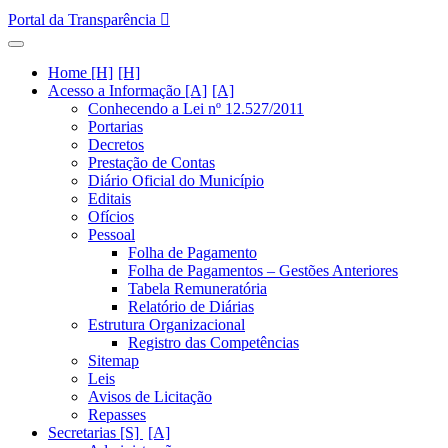
Portal da Transparência
Home [H]
Acesso a Informação [A]
Conhecendo a Lei nº 12.527/2011
Portarias
Decretos
Prestação de Contas
Diário Oficial do Município
Editais
Ofícios
Pessoal
Folha de Pagamento
Folha de Pagamentos – Gestões Anteriores
Tabela Remuneratória
Relatório de Diárias
Estrutura Organizacional
Registro das Competências
Sitemap
Leis
Avisos de Licitação
Repasses
Secretarias [S]