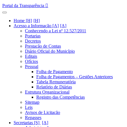
Portal da Transparência
Home [H]
Acesso a Informação [A]
Conhecendo a Lei nº 12.527/2011
Portarias
Decretos
Prestação de Contas
Diário Oficial do Município
Editais
Ofícios
Pessoal
Folha de Pagamento
Folha de Pagamentos – Gestões Anteriores
Tabela Remuneratória
Relatório de Diárias
Estrutura Organizacional
Registro das Competências
Sitemap
Leis
Avisos de Licitação
Repasses
Secretarias [S]