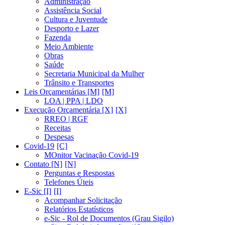
Administração
Assistência Social
Cultura e Juventude
Desporto e Lazer
Fazenda
Meio Ambiente
Obras
Saúde
Secretaria Municipal da Mulher
Trânsito e Transportes
Leis Orçamentárias [M]
LOA | PPA | LDO
Execução Orçamentária [X]
RREO | RGF
Receitas
Despesas
Covid-19
MOnitor Vacinação Covid-19
Contato [N]
Perguntas e Respostas
Telefones Úteis
E-Sic [I]
Acompanhar Solicitação
Relatórios Estatísticos
e-Sic - Rol de Documentos (Grau Sigilo)