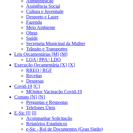
Administração
Assistência Social
Cultura e Juventude
Desporto e Lazer
Fazenda
Meio Ambiente
Obras
Saúde
Secretaria Municipal da Mulher
Trânsito e Transportes
Leis Orçamentárias [M]
LOA | PPA | LDO
Execução Orçamentária [X]
RREO | RGF
Receitas
Despesas
Covid-19
MOnitor Vacinação Covid-19
Contato [N]
Perguntas e Respostas
Telefones Úteis
E-Sic [I]
Acompanhar Solicitação
Relatórios Estatísticos
e-Sic - Rol de Documentos (Grau Sigilo)