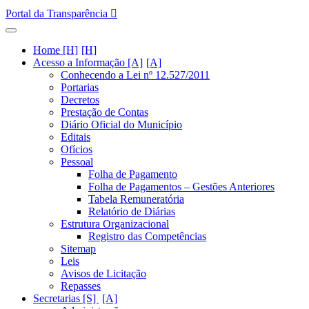
Portal da Transparência
Home [H]
Acesso a Informação [A]
Conhecendo a Lei nº 12.527/2011
Portarias
Decretos
Prestação de Contas
Diário Oficial do Município
Editais
Ofícios
Pessoal
Folha de Pagamento
Folha de Pagamentos – Gestões Anteriores
Tabela Remuneratória
Relatório de Diárias
Estrutura Organizacional
Registro das Competências
Sitemap
Leis
Avisos de Licitação
Repasses
Secretarias [S]