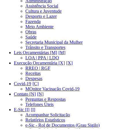
Administração
Assistência Social
Cultura e Juventude
Desporto e Lazer
Fazenda
Meio Ambiente
Obras
Saúde
Secretaria Municipal da Mulher
Trânsito e Transportes
Leis Orçamentárias [M]
LOA | PPA | LDO
Execução Orçamentária [X]
RREO | RGF
Receitas
Despesas
Covid-19
MOnitor Vacinação Covid-19
Contato [N]
Perguntas e Respostas
Telefones Úteis
E-Sic [I]
Acompanhar Solicitação
Relatórios Estatísticos
e-Sic - Rol de Documentos (Grau Sigilo)