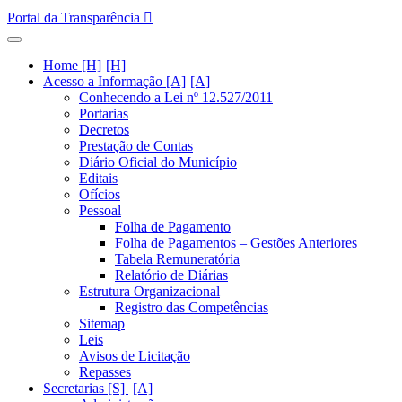
Portal da Transparência
Home [H]
Acesso a Informação [A]
Conhecendo a Lei nº 12.527/2011
Portarias
Decretos
Prestação de Contas
Diário Oficial do Município
Editais
Ofícios
Pessoal
Folha de Pagamento
Folha de Pagamentos – Gestões Anteriores
Tabela Remuneratória
Relatório de Diárias
Estrutura Organizacional
Registro das Competências
Sitemap
Leis
Avisos de Licitação
Repasses
Secretarias [S]