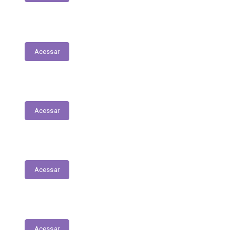
Nota Fiscal Eletrônica
Acessar
ORDEM CRONOLÓGICA DE PAGAMENTOS
Acessar
Transferências entre Entidades
Acessar
Transferências sem Recursos Financeiros
Acessar