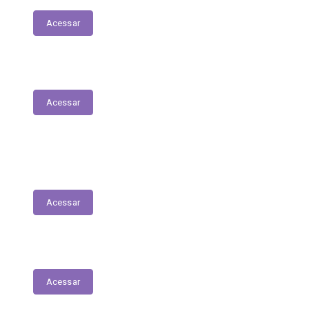
Acessar
Parecer Prévio do TCE
Acessar
Transferências Voluntárias Recebidas
(Convênios)
Acessar
Plano Anual de Contratações
Acessar