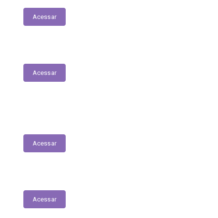
Acessar
Plano Municipal de Saúde
Acessar
Lista de espera para acesso às consultas,
exames e serviços médicos
Acessar
RREO
Acessar