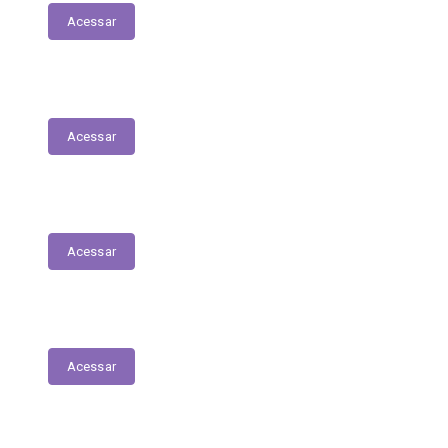
Acessar
Contratos
Acessar
Licitações
Acessar
Tabela de Valores das Diárias
Acessar
Mapa do Site