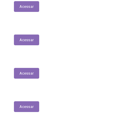
Acessar
Relação dos Profissionais de Saúde
Acessar
Unidades de Saúde
Acessar
Medicamentos de alto custo (SUS)
Acessar
Relatório de Atividade – Saúde