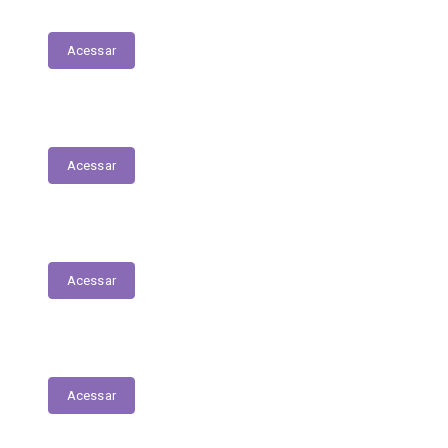
Patrimonial
Acessar
Relatório Circunstanciado
Acessar
Julgamento de Contas - Legislativo
Acessar
Concursos e Seletivos Públicos
Acessar