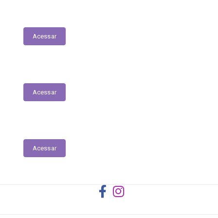
Registro das Competências
Acessar
Dados Abertos
Acessar
Licitantes ou Contratados Sancionados
Acessar