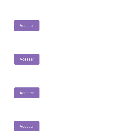
Tabela Remuneratória
Acessar
LOA
Acessar
Audiências Públicas
Acessar
RGF
Acessar