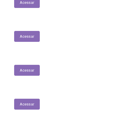
Acessar
Servidores – Estagiários
Acessar
Educação
Acessar
Saúde
Acessar
Relatório Circunstanciado/Balanço