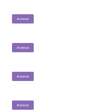
Execução Orçamentária
Acessar
Receitas
Acessar
Despesas
Acessar
Receitas Extra-Orçamentárias
Acessar