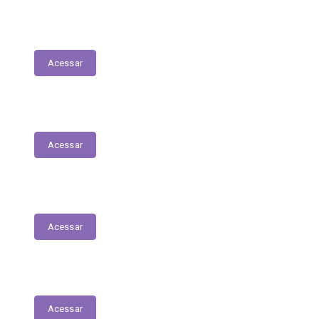
Lista de espera de Creches
Acessar
Delegacia Online
Acessar
PNAB - Lei Aldir Blanc
Acessar
Contracheques Online
Acessar