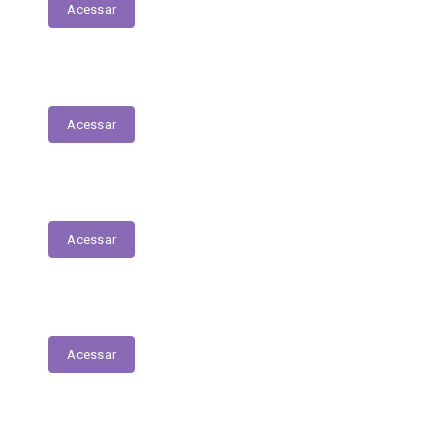
Acessar
Serviços Digitais
Acessar
Emissão de Segunda Via de Licenciamento
Acessar
Solicitações de Medicamentos
Acessar
Matrículas de Escolas Públicas