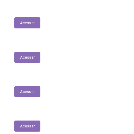
LDO - Lei de Diretrizes Orçamentárias
Acessar
PPA
Acessar
Conselho de Assistência Social
Acessar
Conselho do Fundeb
Acessar