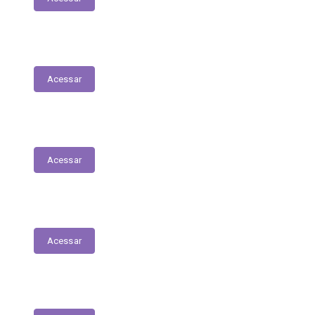
Fiscais de Contrato
Acessar
Renúncias Fiscais
Acessar
Servidores - Terceirizados
Acessar
E-Sic