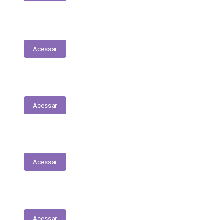
Planejamento Estratégico
Acessar
Relatório de Diárias
Acessar
Editais
Acessar
LGPD
Acessar