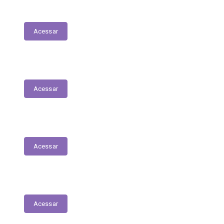
Transferências Voluntárias Concedidas
Acessar
Relatório - Pesquisa Satisfação
Acessar
Pesquisa de Satisfação
Acessar
Estrutura Organizacional
Acessar