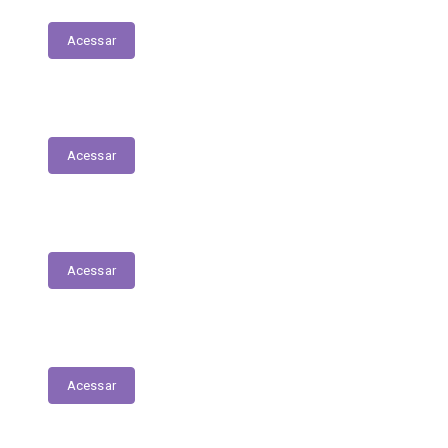
Acessar
Relação Nominal de Servidores
Acessar
Plano Municipal de Educação
Acessar
Relatório Anual de Gestão – Educação
Acessar