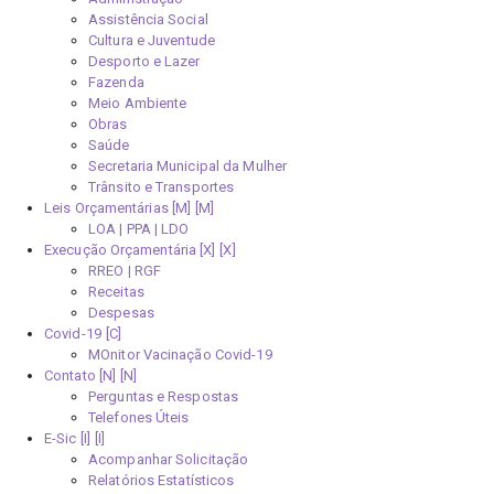
Assistência Social
Cultura e Juventude
Desporto e Lazer
Fazenda
Meio Ambiente
Obras
Saúde
Secretaria Municipal da Mulher
Trânsito e Transportes
Leis Orçamentárias [M]
LOA | PPA | LDO
Execução Orçamentária [X]
RREO | RGF
Receitas
Despesas
Covid-19
MOnitor Vacinação Covid-19
Contato [N]
Perguntas e Respostas
Telefones Úteis
E-Sic [I]
Acompanhar Solicitação
Relatórios Estatísticos