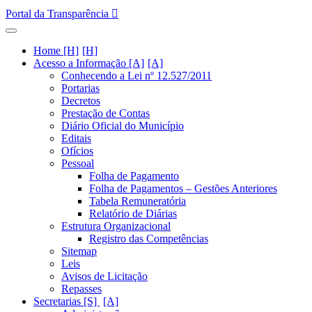
Portal da Transparência
Home [H]
Acesso a Informação [A]
Conhecendo a Lei nº 12.527/2011
Portarias
Decretos
Prestação de Contas
Diário Oficial do Município
Editais
Ofícios
Pessoal
Folha de Pagamento
Folha de Pagamentos – Gestões Anteriores
Tabela Remuneratória
Relatório de Diárias
Estrutura Organizacional
Registro das Competências
Sitemap
Leis
Avisos de Licitação
Repasses
Secretarias [S]