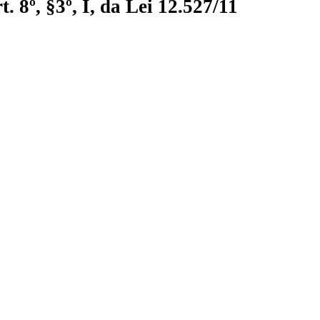
 8º, §3º, I, da Lei 12.527/11