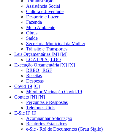
Administração
Assistência Social
Cultura e Juventude
Desporto e Lazer
Fazenda
Meio Ambiente
Obras
Saúde
Secretaria Municipal da Mulher
Trânsito e Transportes
Leis Orçamentárias [M]
LOA | PPA | LDO
Execução Orçamentária [X]
RREO | RGF
Receitas
Despesas
Covid-19
MOnitor Vacinação Covid-19
Contato [N]
Perguntas e Respostas
Telefones Úteis
E-Sic [I]
Acompanhar Solicitação
Relatórios Estatísticos
e-Sic - Rol de Documentos (Grau Sigilo)