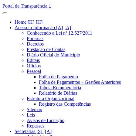
Portal da Transparência
Home [H]
Acesso a Informação [A]
Conhecendo a Lei nº 12.527/2011
Portarias
Decretos
Prestação de Contas
Diário Oficial do Município
Editais
Ofícios
Pessoal
Folha de Pagamento
Folha de Pagamentos – Gestões Anteriores
Tabela Remuneratória
Relatório de Diárias
Estrutura Organizacional
Registro das Competências
Sitemap
Leis
Avisos de Licitação
Repasses
Secretarias [S]