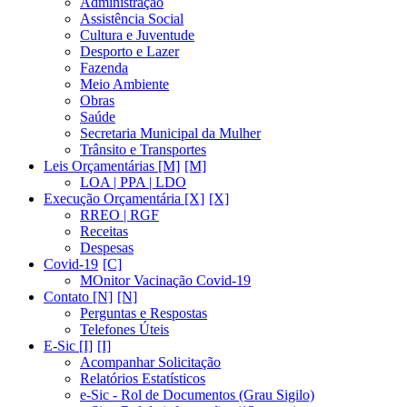
Administração
Assistência Social
Cultura e Juventude
Desporto e Lazer
Fazenda
Meio Ambiente
Obras
Saúde
Secretaria Municipal da Mulher
Trânsito e Transportes
Leis Orçamentárias [M]
LOA | PPA | LDO
Execução Orçamentária [X]
RREO | RGF
Receitas
Despesas
Covid-19
MOnitor Vacinação Covid-19
Contato [N]
Perguntas e Respostas
Telefones Úteis
E-Sic [I]
Acompanhar Solicitação
Relatórios Estatísticos
e-Sic - Rol de Documentos (Grau Sigilo)