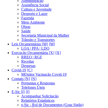
Administração
Assistência Social
Cultura e Juventude
Desporto e Lazer
Fazenda
Meio Ambiente
Obras
Saúde
Secretaria Municipal da Mulher
Trânsito e Transportes
Leis Orçamentárias [M]
LOA | PPA | LDO
Execução Orçamentária [X]
RREO | RGF
Receitas
Despesas
Covid-19
MOnitor Vacinação Covid-19
Contato [N]
Perguntas e Respostas
Telefones Úteis
E-Sic [I]
Acompanhar Solicitação
Relatórios Estatísticos
e-Sic - Rol de Documentos (Grau Sigilo)