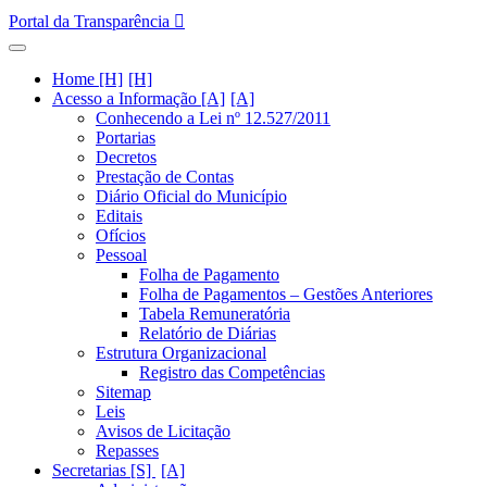
Portal da Transparência
Home [H]
Acesso a Informação [A]
Conhecendo a Lei nº 12.527/2011
Portarias
Decretos
Prestação de Contas
Diário Oficial do Município
Editais
Ofícios
Pessoal
Folha de Pagamento
Folha de Pagamentos – Gestões Anteriores
Tabela Remuneratória
Relatório de Diárias
Estrutura Organizacional
Registro das Competências
Sitemap
Leis
Avisos de Licitação
Repasses
Secretarias [S]