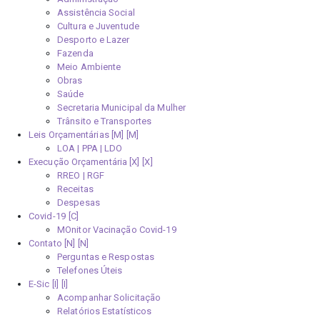
Assistência Social
Cultura e Juventude
Desporto e Lazer
Fazenda
Meio Ambiente
Obras
Saúde
Secretaria Municipal da Mulher
Trânsito e Transportes
Leis Orçamentárias [M]
LOA | PPA | LDO
Execução Orçamentária [X]
RREO | RGF
Receitas
Despesas
Covid-19
MOnitor Vacinação Covid-19
Contato [N]
Perguntas e Respostas
Telefones Úteis
E-Sic [I]
Acompanhar Solicitação
Relatórios Estatísticos