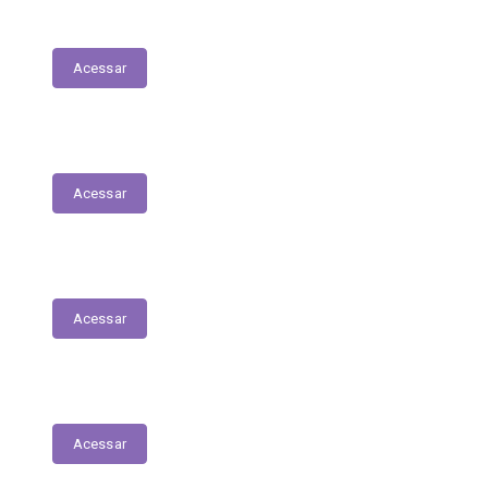
Transferências Voluntárias Concedidas
Acessar
Relatório - Pesquisa Satisfação
Acessar
Pesquisa de Satisfação
Acessar
Estrutura Organizacional
Acessar