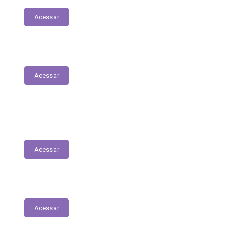
Acessar
Parecer Prévio do TCE
Acessar
Transferências Voluntárias Recebidas
(Convênios)
Acessar
Plano Anual de Contratações
Acessar