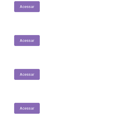
Acessar
Relação dos Profissionais de Saúde
Acessar
Unidades de Saúde
Acessar
Medicamentos de alto custo (SUS)
Acessar
Relatório de Atividade – Saúde