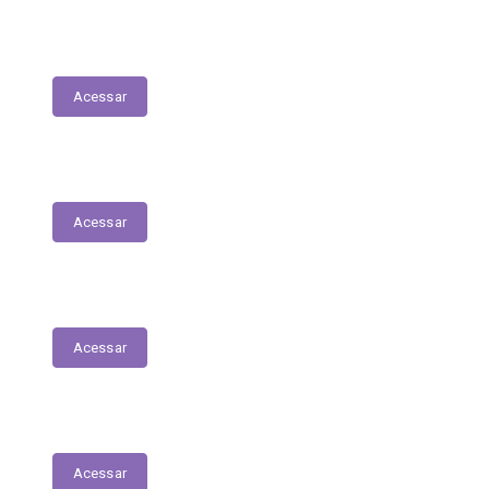
Lista de espera de Creches
Acessar
Delegacia Online
Acessar
PNAB - Lei Aldir Blanc
Acessar
Contracheques Online
Acessar