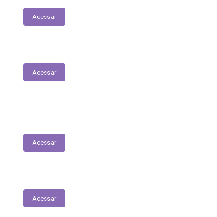
Acessar
Plano Municipal de Saúde
Acessar
Lista de espera para acesso às consultas,
exames e serviços médicos
Acessar
RREO
Acessar