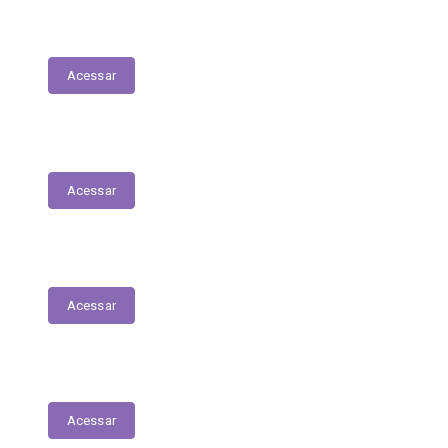
Execução Orçamentária
Acessar
Receitas
Acessar
Despesas
Acessar
Receitas Extra-Orçamentárias
Acessar