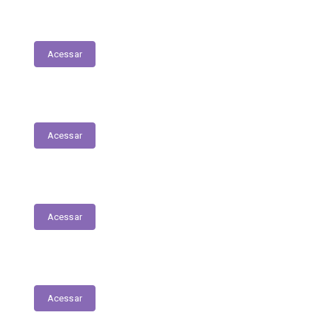
LDO - Lei de Diretrizes Orçamentárias
Acessar
PPA
Acessar
Conselho de Assistência Social
Acessar
Conselho do Fundeb
Acessar