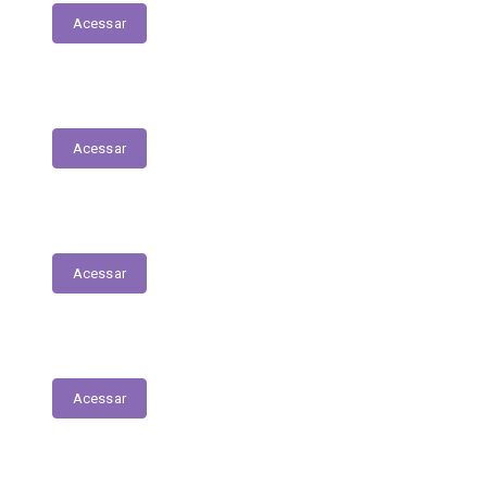
Acessar
Contratos
Acessar
Licitações
Acessar
Tabela de Valores das Diárias
Acessar
Mapa do Site