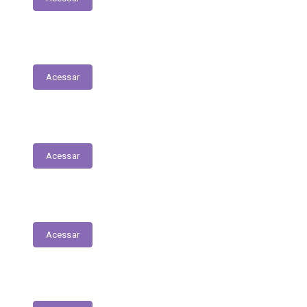
Fiscais de Contrato
Acessar
Renúncias Fiscais
Acessar
Servidores - Terceirizados
Acessar
E-Sic