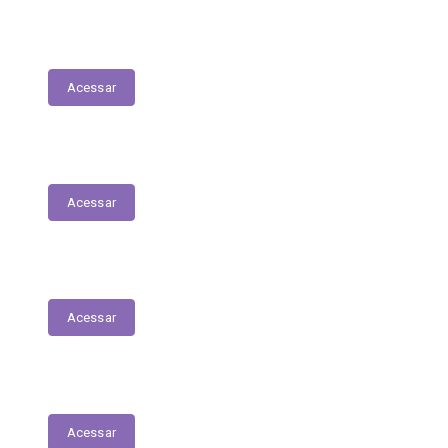
Tabela Remuneratória
Acessar
LOA
Acessar
Audiências Públicas
Acessar
RGF
Acessar