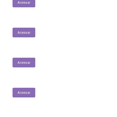
Acessar
Serviços Digitais
Acessar
Emissão de Segunda Via de Licenciamento
Acessar
Solicitações de Medicamentos
Acessar
Matrículas de Escolas Públicas