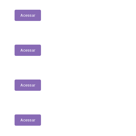
Patrimonial
Acessar
Relatório Circunstanciado
Acessar
Julgamento de Contas - Legislativo
Acessar
Concursos e Seletivos Públicos
Acessar