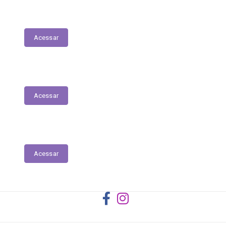
Registro das Competências
Acessar
Dados Abertos
Acessar
Licitantes ou Contratados Sancionados
Acessar