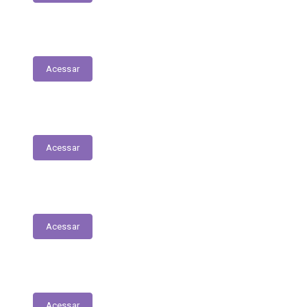
Nota Fiscal Eletrônica
Acessar
ORDEM CRONOLÓGICA DE PAGAMENTOS
Acessar
Transferências entre Entidades
Acessar
Transferências sem Recursos Financeiros
Acessar