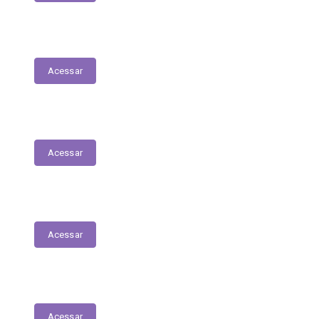
Planejamento Estratégico
Acessar
Relatório de Diárias
Acessar
Editais
Acessar
LGPD
Acessar