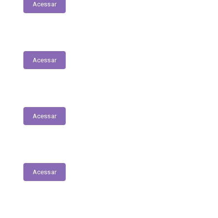
Acessar
Servidores – Estagiários
Acessar
Educação
Acessar
Saúde
Acessar
Relatório Circunstanciado/Balanço