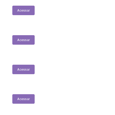
Acessar
Relação Nominal de Servidores
Acessar
Plano Municipal de Educação
Acessar
Relatório Anual de Gestão – Educação
Acessar