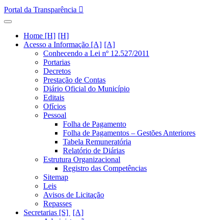
Portal da Transparência
Home [H]
Acesso a Informação [A]
Conhecendo a Lei nº 12.527/2011
Portarias
Decretos
Prestação de Contas
Diário Oficial do Município
Editais
Ofícios
Pessoal
Folha de Pagamento
Folha de Pagamentos – Gestões Anteriores
Tabela Remuneratória
Relatório de Diárias
Estrutura Organizacional
Registro das Competências
Sitemap
Leis
Avisos de Licitação
Repasses
Secretarias [S]