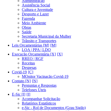
Administração
Assistência Social
Cultura e Juventude
Desporto e Lazer
Fazenda
Meio Ambiente
Obras
Saúde
Secretaria Municipal da Mulher
Trânsito e Transportes
Leis Orçamentárias [M]
LOA | PPA | LDO
Execução Orçamentária [X]
RREO | RGF
Receitas
Despesas
Covid-19
MOnitor Vacinação Covid-19
Contato [N]
Perguntas e Respostas
Telefones Úteis
E-Sic [I]
Acompanhar Solicitação
Relatórios Estatísticos
e-Sic - Rol de Documentos (Grau Sigilo)