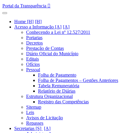
Portal da Transparência
Home [H]
Acesso a Informação [A]
Conhecendo a Lei nº 12.527/2011
Portarias
Decretos
Prestação de Contas
Diário Oficial do Município
Editais
Ofícios
Pessoal
Folha de Pagamento
Folha de Pagamentos – Gestões Anteriores
Tabela Remuneratória
Relatório de Diárias
Estrutura Organizacional
Registro das Competências
Sitemap
Leis
Avisos de Licitação
Repasses
Secretarias [S]