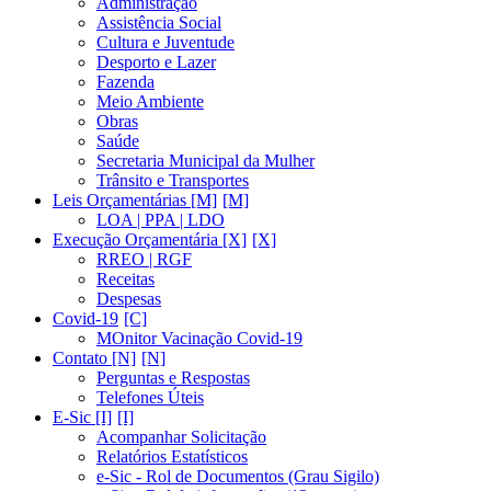
Administração
Assistência Social
Cultura e Juventude
Desporto e Lazer
Fazenda
Meio Ambiente
Obras
Saúde
Secretaria Municipal da Mulher
Trânsito e Transportes
Leis Orçamentárias [M]
LOA | PPA | LDO
Execução Orçamentária [X]
RREO | RGF
Receitas
Despesas
Covid-19
MOnitor Vacinação Covid-19
Contato [N]
Perguntas e Respostas
Telefones Úteis
E-Sic [I]
Acompanhar Solicitação
Relatórios Estatísticos
e-Sic - Rol de Documentos (Grau Sigilo)