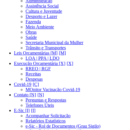
Administração
Assistência Social
Cultura e Juventude
Desporto e Lazer
Fazenda
Meio Ambiente
Obras
Saúde
Secretaria Municipal da Mulher
Trânsito e Transportes
Leis Orçamentárias [M]
LOA | PPA | LDO
Execução Orçamentária [X]
RREO | RGF
Receitas
Despesas
Covid-19
MOnitor Vacinação Covid-19
Contato [N]
Perguntas e Respostas
Telefones Úteis
E-Sic [I]
Acompanhar Solicitação
Relatórios Estatísticos
e-Sic - Rol de Documentos (Grau Sigilo)