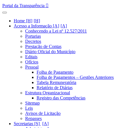
Portal da Transparência
Home [H]
Acesso a Informação [A]
Conhecendo a Lei nº 12.527/2011
Portarias
Decretos
Prestação de Contas
Diário Oficial do Município
Editais
Ofícios
Pessoal
Folha de Pagamento
Folha de Pagamentos – Gestões Anteriores
Tabela Remuneratória
Relatório de Diárias
Estrutura Organizacional
Registro das Competências
Sitemap
Leis
Avisos de Licitação
Repasses
Secretarias [S]