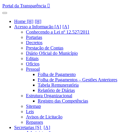
Portal da Transparência
Home [H]
Acesso a Informação [A]
Conhecendo a Lei nº 12.527/2011
Portarias
Decretos
Prestação de Contas
Diário Oficial do Município
Editais
Ofícios
Pessoal
Folha de Pagamento
Folha de Pagamentos – Gestões Anteriores
Tabela Remuneratória
Relatório de Diárias
Estrutura Organizacional
Registro das Competências
Sitemap
Leis
Avisos de Licitação
Repasses
Secretarias [S]