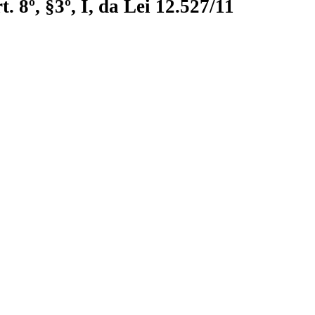
 8º, §3º, I, da Lei 12.527/11