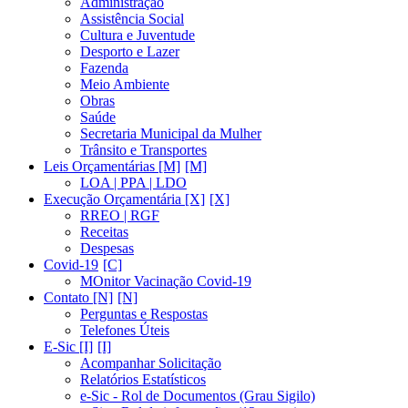
Administração
Assistência Social
Cultura e Juventude
Desporto e Lazer
Fazenda
Meio Ambiente
Obras
Saúde
Secretaria Municipal da Mulher
Trânsito e Transportes
Leis Orçamentárias [M]
LOA | PPA | LDO
Execução Orçamentária [X]
RREO | RGF
Receitas
Despesas
Covid-19
MOnitor Vacinação Covid-19
Contato [N]
Perguntas e Respostas
Telefones Úteis
E-Sic [I]
Acompanhar Solicitação
Relatórios Estatísticos
e-Sic - Rol de Documentos (Grau Sigilo)