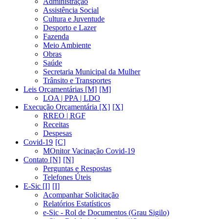
Administração
Assistência Social
Cultura e Juventude
Desporto e Lazer
Fazenda
Meio Ambiente
Obras
Saúde
Secretaria Municipal da Mulher
Trânsito e Transportes
Leis Orçamentárias [M]
LOA | PPA | LDO
Execução Orçamentária [X]
RREO | RGF
Receitas
Despesas
Covid-19
MOnitor Vacinação Covid-19
Contato [N]
Perguntas e Respostas
Telefones Úteis
E-Sic [I]
Acompanhar Solicitação
Relatórios Estatísticos
e-Sic - Rol de Documentos (Grau Sigilo)