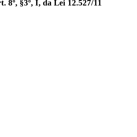
 8º, §3º, I, da Lei 12.527/11