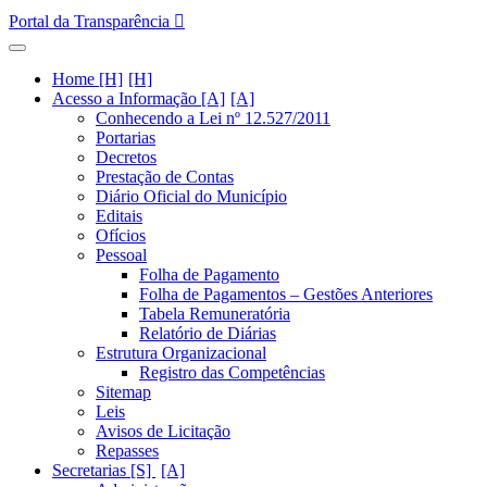
Portal da Transparência
Home [H]
Acesso a Informação [A]
Conhecendo a Lei nº 12.527/2011
Portarias
Decretos
Prestação de Contas
Diário Oficial do Município
Editais
Ofícios
Pessoal
Folha de Pagamento
Folha de Pagamentos – Gestões Anteriores
Tabela Remuneratória
Relatório de Diárias
Estrutura Organizacional
Registro das Competências
Sitemap
Leis
Avisos de Licitação
Repasses
Secretarias [S]