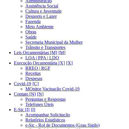
Administração
Assistência Social
Cultura e Juventude
Desporto e Lazer
Fazenda
Meio Ambiente
Obras
Saúde
Secretaria Municipal da Mulher
Trânsito e Transportes
Leis Orçamentárias [M]
LOA | PPA | LDO
Execução Orçamentária [X]
RREO | RGF
Receitas
Despesas
Covid-19
MOnitor Vacinação Covid-19
Contato [N]
Perguntas e Respostas
Telefones Úteis
E-Sic [I]
Acompanhar Solicitação
Relatórios Estatísticos
e-Sic - Rol de Documentos (Grau Sigilo)