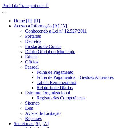
Portal da Transparência
Home [H]
Acesso a Informação [A]
Conhecendo a Lei nº 12.527/2011
Portarias
Decretos
Prestação de Contas
Diário Oficial do Município
Editais
Ofícios
Pessoal
Folha de Pagamento
Folha de Pagamentos – Gestões Anteriores
Tabela Remuneratória
Relatório de Diárias
Estrutura Organizacional
Registro das Competências
Sitemap
Leis
Avisos de Licitação
Repasses
Secretarias [S]