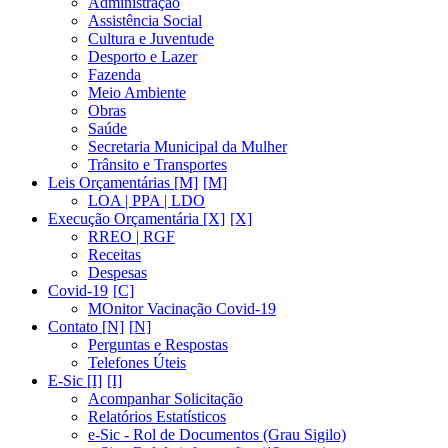
Administração
Assistência Social
Cultura e Juventude
Desporto e Lazer
Fazenda
Meio Ambiente
Obras
Saúde
Secretaria Municipal da Mulher
Trânsito e Transportes
Leis Orçamentárias [M]
LOA | PPA | LDO
Execução Orçamentária [X]
RREO | RGF
Receitas
Despesas
Covid-19
MOnitor Vacinação Covid-19
Contato [N]
Perguntas e Respostas
Telefones Úteis
E-Sic [I]
Acompanhar Solicitação
Relatórios Estatísticos
e-Sic - Rol de Documentos (Grau Sigilo)