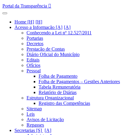
Portal da Transparência
Home [H]
Acesso a Informação [A]
Conhecendo a Lei nº 12.527/2011
Portarias
Decretos
Prestação de Contas
Diário Oficial do Município
Editais
Ofícios
Pessoal
Folha de Pagamento
Folha de Pagamentos – Gestões Anteriores
Tabela Remuneratória
Relatório de Diárias
Estrutura Organizacional
Registro das Competências
Sitemap
Leis
Avisos de Licitação
Repasses
Secretarias [S]