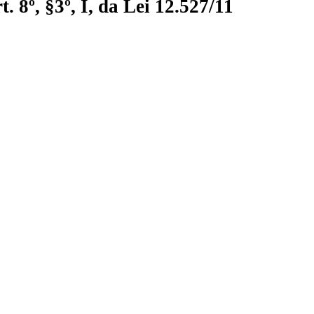
 8º, §3º, I, da Lei 12.527/11