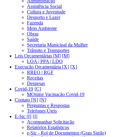
Administração
Assistência Social
Cultura e Juventude
Desporto e Lazer
Fazenda
Meio Ambiente
Obras
Saúde
Secretaria Municipal da Mulher
Trânsito e Transportes
Leis Orçamentárias [M]
LOA | PPA | LDO
Execução Orçamentária [X]
RREO | RGF
Receitas
Despesas
Covid-19
MOnitor Vacinação Covid-19
Contato [N]
Perguntas e Respostas
Telefones Úteis
E-Sic [I]
Acompanhar Solicitação
Relatórios Estatísticos
e-Sic - Rol de Documentos (Grau Sigilo)