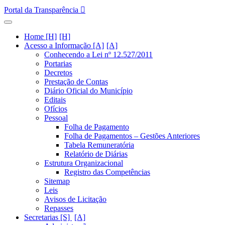
Portal da Transparência
Home [H]
Acesso a Informação [A]
Conhecendo a Lei nº 12.527/2011
Portarias
Decretos
Prestação de Contas
Diário Oficial do Município
Editais
Ofícios
Pessoal
Folha de Pagamento
Folha de Pagamentos – Gestões Anteriores
Tabela Remuneratória
Relatório de Diárias
Estrutura Organizacional
Registro das Competências
Sitemap
Leis
Avisos de Licitação
Repasses
Secretarias [S]