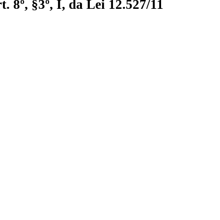
 8º, §3º, I, da Lei 12.527/11