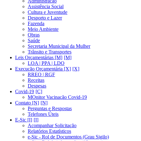
Administração
Assistência Social
Cultura e Juventude
Desporto e Lazer
Fazenda
Meio Ambiente
Obras
Saúde
Secretaria Municipal da Mulher
Trânsito e Transportes
Leis Orçamentárias [M]
LOA | PPA | LDO
Execução Orçamentária [X]
RREO | RGF
Receitas
Despesas
Covid-19
MOnitor Vacinação Covid-19
Contato [N]
Perguntas e Respostas
Telefones Úteis
E-Sic [I]
Acompanhar Solicitação
Relatórios Estatísticos
e-Sic - Rol de Documentos (Grau Sigilo)