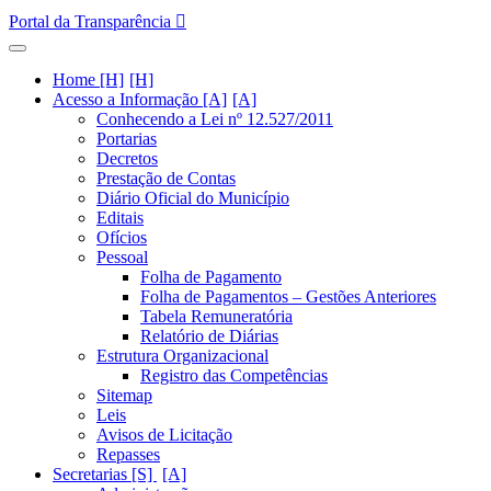
Portal da Transparência
Home [H]
Acesso a Informação [A]
Conhecendo a Lei nº 12.527/2011
Portarias
Decretos
Prestação de Contas
Diário Oficial do Município
Editais
Ofícios
Pessoal
Folha de Pagamento
Folha de Pagamentos – Gestões Anteriores
Tabela Remuneratória
Relatório de Diárias
Estrutura Organizacional
Registro das Competências
Sitemap
Leis
Avisos de Licitação
Repasses
Secretarias [S]