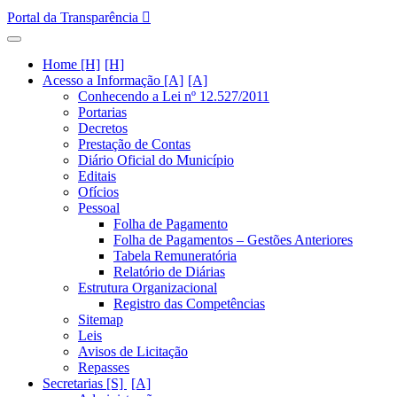
Portal da Transparência
Home [H]
Acesso a Informação [A]
Conhecendo a Lei nº 12.527/2011
Portarias
Decretos
Prestação de Contas
Diário Oficial do Município
Editais
Ofícios
Pessoal
Folha de Pagamento
Folha de Pagamentos – Gestões Anteriores
Tabela Remuneratória
Relatório de Diárias
Estrutura Organizacional
Registro das Competências
Sitemap
Leis
Avisos de Licitação
Repasses
Secretarias [S]