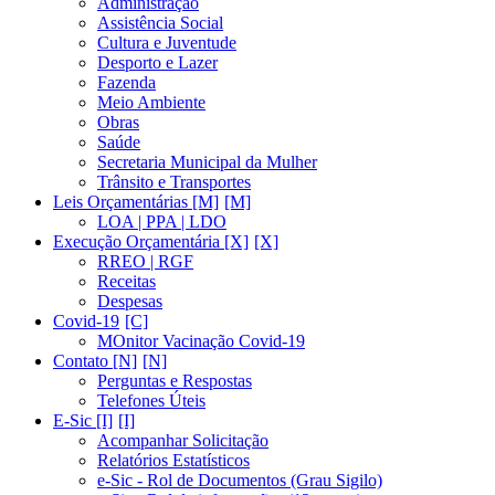
Administração
Assistência Social
Cultura e Juventude
Desporto e Lazer
Fazenda
Meio Ambiente
Obras
Saúde
Secretaria Municipal da Mulher
Trânsito e Transportes
Leis Orçamentárias [M]
LOA | PPA | LDO
Execução Orçamentária [X]
RREO | RGF
Receitas
Despesas
Covid-19
MOnitor Vacinação Covid-19
Contato [N]
Perguntas e Respostas
Telefones Úteis
E-Sic [I]
Acompanhar Solicitação
Relatórios Estatísticos
e-Sic - Rol de Documentos (Grau Sigilo)